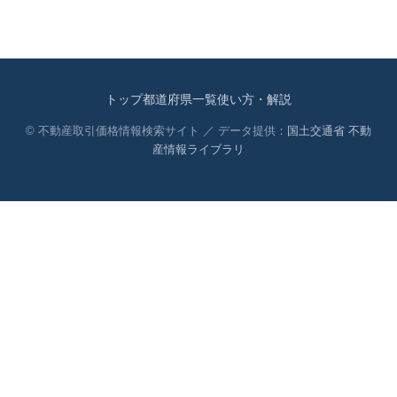
トップ
都道府県一覧
使い方・解説
© 不動産取引価格情報検索サイト ／ データ提供：
国土交通省 不動
産情報ライブラリ