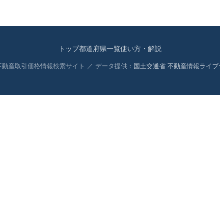
トップ
都道府県一覧
使い方・解説
 不動産取引価格情報検索サイト ／ データ提供：
国土交通省 不動産情報ライブ