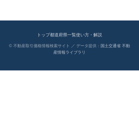
トップ
都道府県一覧
使い方・解説
© 不動産取引価格情報検索サイト ／ データ提供：
国土交通省 不動
産情報ライブラリ