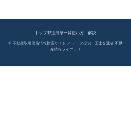
トップ
都道府県一覧
使い方・解説
© 不動産取引価格情報検索サイト ／ データ提供：
国土交通省 不動
産情報ライブラリ