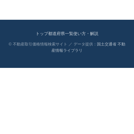
トップ
都道府県一覧
使い方・解説
© 不動産取引価格情報検索サイト ／ データ提供：
国土交通省 不動
産情報ライブラリ