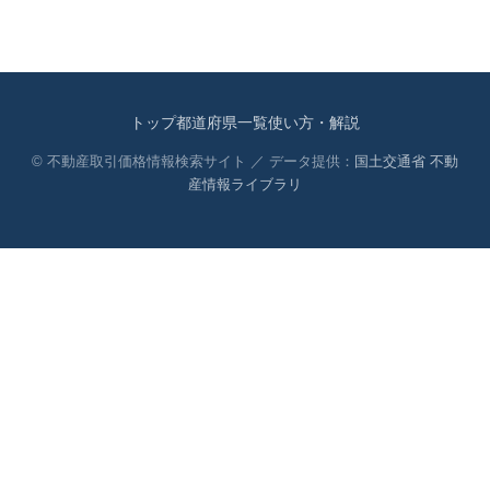
トップ
都道府県一覧
使い方・解説
© 不動産取引価格情報検索サイト ／ データ提供：
国土交通省 不動
産情報ライブラリ