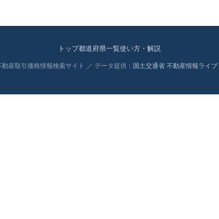
トップ
都道府県一覧
使い方・解説
 不動産取引価格情報検索サイト ／ データ提供：
国土交通省 不動産情報ライブ