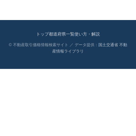
トップ
都道府県一覧
使い方・解説
© 不動産取引価格情報検索サイト ／ データ提供：
国土交通省 不動
産情報ライブラリ