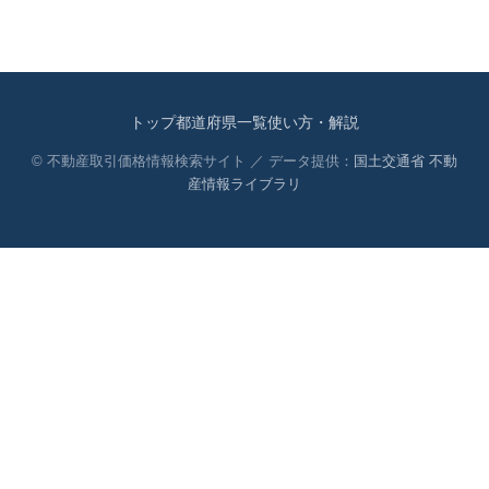
トップ
都道府県一覧
使い方・解説
© 不動産取引価格情報検索サイト ／ データ提供：
国土交通省 不動
産情報ライブラリ