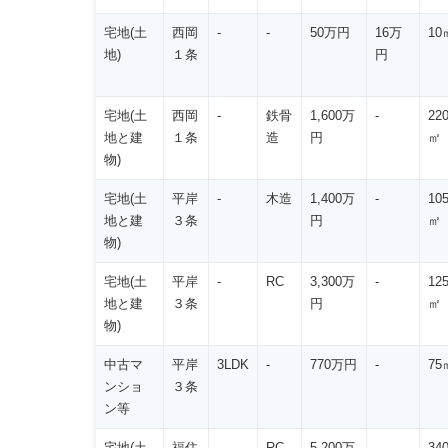
宅地(土
西岡
-
-
50万円
16万
10
地)
１条
円
宅地(土
西岡
-
鉄骨
1,600万
-
22
地と建
１条
造
円
㎡
物)
宅地(土
平岸
-
木造
1,400万
-
10
地と建
３条
円
㎡
物)
宅地(土
平岸
-
RC
3,300万
-
12
地と建
３条
円
㎡
物)
中古マ
平岸
3LDK
-
770万円
-
75
ンショ
３条
ン等
宅地(土
福住
-
RC
5,200万
-
34