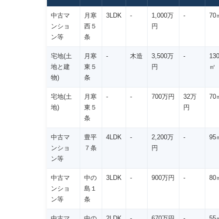
中古マ
月寒
3LDK
-
1,000万
-
70
ンショ
西５
円
ン等
条
宅地(土
月寒
-
木造
3,500万
-
13
地と建
東５
円
㎡
物)
条
宅地(土
月寒
-
-
700万円
32万
70
地)
東５
円
条
中古マ
豊平
4LDK
-
2,200万
-
95
ンショ
７条
円
ン等
中古マ
中の
3LDK
-
900万円
-
80
ンショ
島１
ン等
条
中古マ
中の
2LDK
-
670万円
-
55