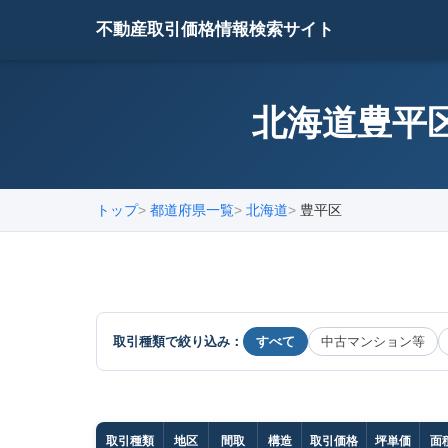
不動産取引価格情報検索サイト
北海道豊平区
トップ
都道府県一覧
北海道
豊平区
取引種類で絞り込み：
すべて
中古マンション等
取引種類
地区
間取
構造
取引価格
坪単価
面