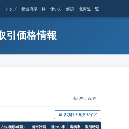
トップ
都道府県一覧
使い方・解説
北海道一覧
産取引価格情報
表示中：
92
件
📖 各項目の見方ガイド
方位/種類/幅員）
都市計画
建ぺい率
容積率
取引時期