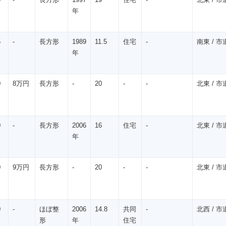
年
5
-
長方形
1989
11.5
住宅
-
南東 / 市道
年
0
8万円
長方形
-
20
-
-
北東 / 市道
0
-
長方形
2006
16
住宅
-
北東 / 市道
年
0
9万円
長方形
-
20
-
-
北東 / 市道
0
-
ほぼ整
2006
14.8
共同
-
北西 / 市道
形
年
住宅