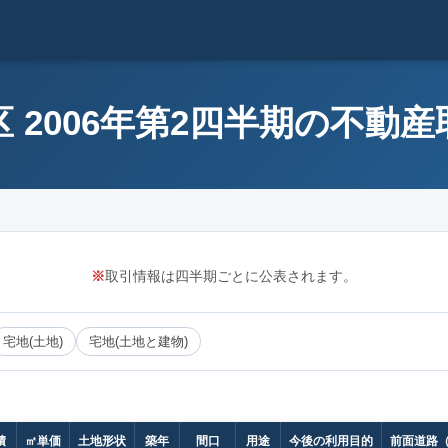
 2006年第2四半期の不動
※
取引情報は四半期ごとに公表されます。
宅地(土地)
宅地(土地と建物)
積
㎡単価
土地形状
築年
間口
用途
今後の利用目的
前面道路（