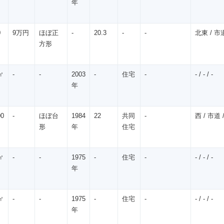
年
0
9万円
ほぼ正
-
20.3
-
-
北東 / 市道 
方形
㎡
-
-
2003
-
住宅
-
- / - / -
年
00
-
ほぼ台
1984
22
共同
-
西 / 市道 /
形
年
住宅
㎡
-
-
1975
-
住宅
-
- / - / -
年
㎡
-
-
1975
-
住宅
-
- / - / -
年