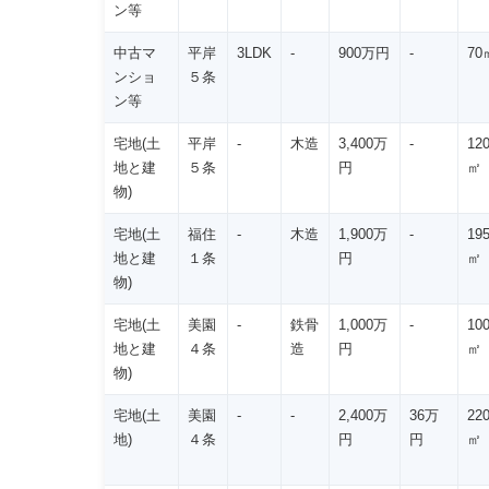
ン等
中古マ
平岸
3LDK
-
900万円
-
70
ンショ
５条
ン等
宅地(土
平岸
-
木造
3,400万
-
12
地と建
５条
円
㎡
物)
宅地(土
福住
-
木造
1,900万
-
19
地と建
１条
円
㎡
物)
宅地(土
美園
-
鉄骨
1,000万
-
10
地と建
４条
造
円
㎡
物)
宅地(土
美園
-
-
2,400万
36万
22
地)
４条
円
円
㎡