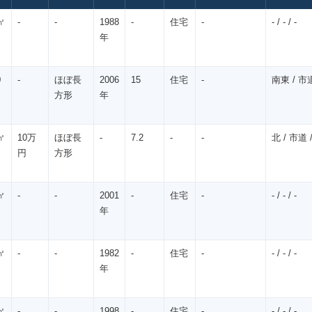
㎡
-
-
1988
-
住宅
-
- / - / -
年
0
-
ほぼ長
2006
15
住宅
-
南東 / 市道
方形
年
㎡
10万
ほぼ長
-
7.2
-
-
北 / 市道 /
円
方形
㎡
-
-
2001
-
住宅
-
- / - / -
年
㎡
-
-
1982
-
住宅
-
- / - / -
年
㎡
-
-
1998
-
住宅
-
- / - / -