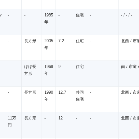
㎡
-
-
1985
-
住宅
-
- / - / -
年
0
-
長方形
2005
7.2
住宅
-
北西 / 市道
年
5
-
ほぼ長
1968
9
住宅
-
南 / 市道 /
方形
年
0
-
長方形
1990
12.7
共同
-
北西 / 市道
年
住宅
0
11万
長方形
-
12
-
-
北西 / 市道
円