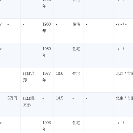
年
㎡
-
-
1980
-
住宅
-
- / - / -
年
㎡
-
-
1989
-
住宅
-
- / - / -
年
5
-
ほぼ台
1977
10.6
住宅
-
北西 / 市道
形
年
0
5万円
ほぼ長
-
14.5
-
-
北東 / 市道
方形
㎡
-
-
1993
-
住宅
-
- / - / -
年