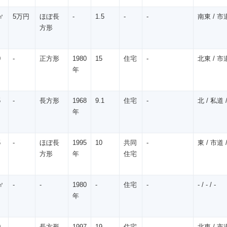
㎡
5万円
ほぼ長
-
1.5
-
-
南東 / 市道
方形
0
-
正方形
1980
15
住宅
-
北東 / 市道
年
5
-
長方形
1968
9.1
住宅
-
北 / 私道 /
年
5
-
ほぼ長
1995
10
共同
-
東 / 市道 /
方形
年
住宅
㎡
-
-
1980
-
住宅
-
- / - / -
年
0
-
長方形
1997
19
住宅
-
北東 / 市道