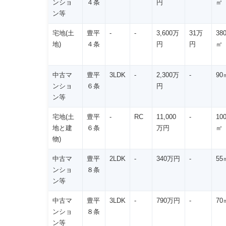
ンショ
４条
円
㎡
ン等
宅地(土
豊平
-
-
3,600万
31万
38
地)
４条
円
円
㎡
中古マ
豊平
3LDK
-
2,300万
-
90
ンショ
６条
円
ン等
宅地(土
豊平
-
RC
11,000
-
10
地と建
６条
万円
㎡
物)
中古マ
豊平
2LDK
-
340万円
-
55
ンショ
８条
ン等
中古マ
豊平
3LDK
-
790万円
-
70
ンショ
８条
ン等