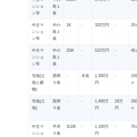
ンショ
島１
ン等
条
中古マ
中の
1K
-
320万円
-
20
ンショ
島１
ン等
条
中古マ
中の
2DK
-
510万円
-
45
ンショ
島１
ン等
条
宅地(土
西岡
-
木造
1,300万
-
15
地と建
５条
円
㎡
物)
宅地(土
西岡
-
-
1,400万
18万
26
地)
５条
円
円
㎡
中古マ
平岸
3LDK
-
1,100万
-
70
ンショ
５条
円