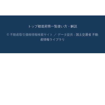
トップ
都道府県一覧
使い方・解説
© 不動産取引価格情報検索サイト ／ データ提供：
国土交通省 不動
産情報ライブラリ