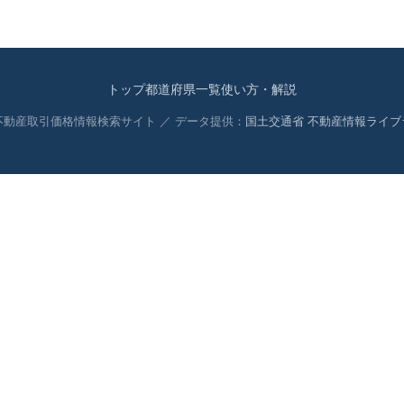
トップ
都道府県一覧
使い方・解説
 不動産取引価格情報検索サイト ／ データ提供：
国土交通省 不動産情報ライブ