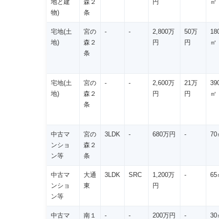
地と建
森２
円
㎡
物)
条
宅地(土
宮の
-
-
2,800万
50万
18
地)
森２
円
円
㎡
条
宅地(土
宮の
-
-
2,600万
21万
39
地)
森２
円
円
㎡
条
中古マ
宮の
3LDK
-
680万円
-
70
ンショ
森２
ン等
条
中古マ
大通
3LDK
SRC
1,200万
-
65
ンショ
東
円
ン等
中古マ
南１
-
-
200万円
-
30