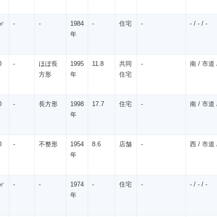
㎡
-
-
1984
-
住宅
-
- / - / -
年
0
-
ほぼ長
1995
11.8
共同
-
南 / 市道 /
方形
年
住宅
0
-
長方形
1998
17.7
住宅
-
南 / 市道 /
年
0
-
不整形
1954
8.6
店舗
-
西 / 市道 /
年
㎡
-
-
1974
-
住宅
-
- / - / -
年