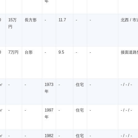
年
0
15万
長方形
-
11.7
-
-
北西 / 市道
円
0
7万円
台形
-
9.5
-
-
接面道路無 /
㎡
-
-
1973
-
住宅
-
- / - / -
年
㎡
-
-
1997
-
住宅
-
- / - / -
年
㎡
-
-
1982
-
住宅
-
- / - / -