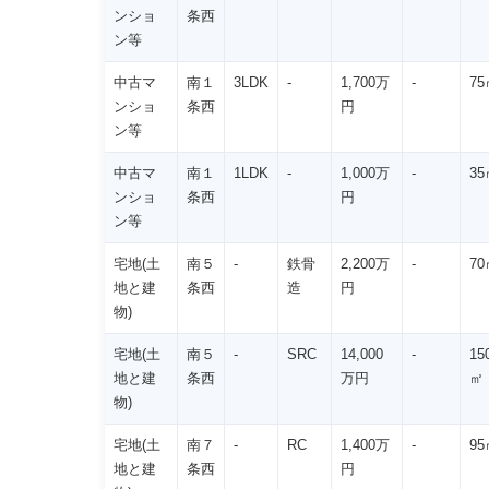
ンショ
条西
ン等
中古マ
南１
3LDK
-
1,700万
-
75
ンショ
条西
円
ン等
中古マ
南１
1LDK
-
1,000万
-
35
ンショ
条西
円
ン等
宅地(土
南５
-
鉄骨
2,200万
-
70
地と建
条西
造
円
物)
宅地(土
南５
-
SRC
14,000
-
15
地と建
条西
万円
㎡
物)
宅地(土
南７
-
RC
1,400万
-
95
地と建
条西
円