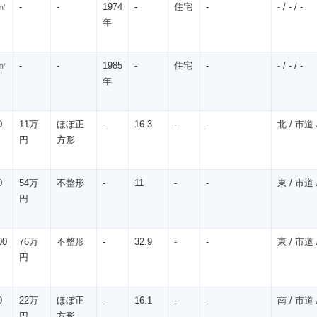
㎡
-
-
1974
-
住宅
-
- / - / -
年
㎡
-
-
1985
-
住宅
-
- / - / -
年
0
11万
ほぼ正
-
16.3
-
-
北 / 市道 /
円
方形
0
54万
不整形
-
11
-
-
東 / 市道 /
円
00
76万
不整形
-
32.9
-
-
東 / 市道 /
円
0
22万
ほぼ正
-
16.1
-
-
南 / 市道 /
円
方形