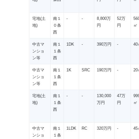
宅地(土
南１
-
-
8,800万
52万
56
地)
０条
円
円
㎡
西
中古マ
南１
1DK
-
390万円
-
40
ンショ
１条
ン等
西
中古マ
南１
1K
SRC
190万円
-
20
ンショ
１条
ン等
西
宅地(土
南１
-
-
130,000
47万
99
地)
１条
万円
円
㎡
西
中古マ
南１
1LDK
RC
320万円
-
45
ンショ
１条