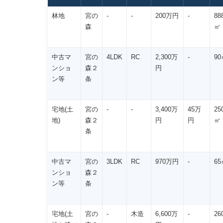
林地
宮の
-
-
200万円
-
88
森
㎡
中古マ
宮の
4LDK
RC
2,300万
-
90
ンショ
森２
円
ン等
条
宅地(土
宮の
-
-
3,400万
45万
25
地)
森２
円
円
㎡
条
中古マ
宮の
3LDK
RC
970万円
-
65
ンショ
森２
ン等
条
宅地(土
宮の
-
木造
6,600万
-
26