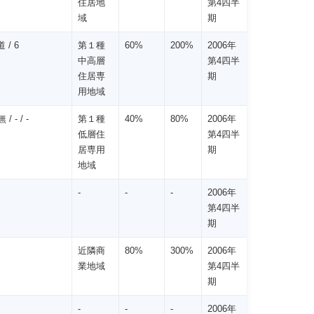
住居地
第4四半
域
期
 / 6
第１種
60%
200%
2006年
中高層
第4四半
住居専
期
用地域
 - / -
第１種
40%
80%
2006年
低層住
第4四半
居専用
期
地域
-
-
-
2006年
第4四半
期
近隣商
80%
300%
2006年
業地域
第4四半
期
-
-
-
2006年