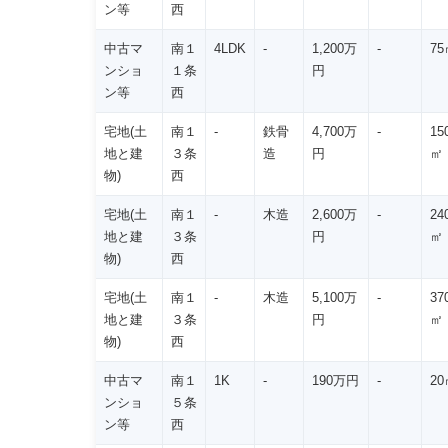
ン等
西
中古マ
南１
4LDK
-
1,200万
-
75
ンショ
１条
円
ン等
西
宅地(土
南１
-
鉄骨
4,700万
-
15
地と建
３条
造
円
㎡
物)
西
宅地(土
南１
-
木造
2,600万
-
24
地と建
３条
円
㎡
物)
西
宅地(土
南１
-
木造
5,100万
-
37
地と建
３条
円
㎡
物)
西
中古マ
南１
1K
-
190万円
-
20
ンショ
５条
ン等
西