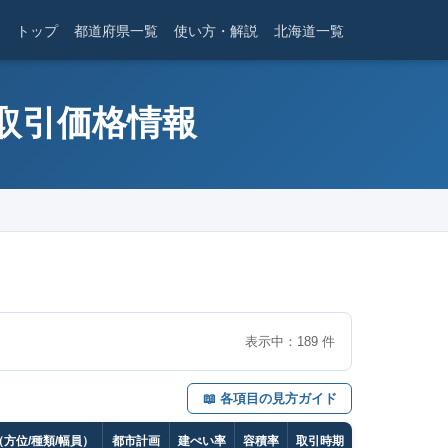
トップ
都道府県一覧
使い方・解説
北海道一覧
産取引価格情報
表示中：
189
件
📖 各項目の見方ガイド
方位/種類/幅員）
都市計画
建ぺい率
容積率
取引時期