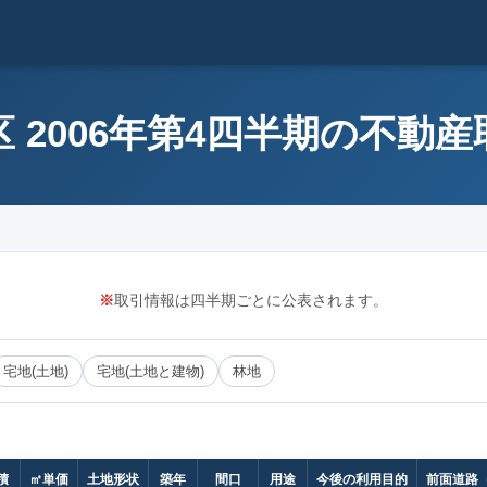
 2006年第4四半期の不動
※
取引情報は四半期ごとに公表されます。
宅地(土地)
宅地(土地と建物)
林地
積
㎡単価
土地形状
築年
間口
用途
今後の利用目的
前面道路（