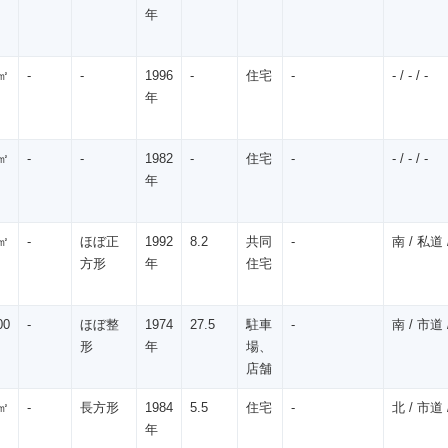
年
㎡
-
-
1996
-
住宅
-
- / - / -
年
㎡
-
-
1982
-
住宅
-
- / - / -
年
㎡
-
ほぼ正
1992
8.2
共同
-
南 / 私道 /
方形
年
住宅
00
-
ほぼ整
1974
27.5
駐車
-
南 / 市道 /
形
年
場、
店舗
㎡
-
長方形
1984
5.5
住宅
-
北 / 市道 /
年