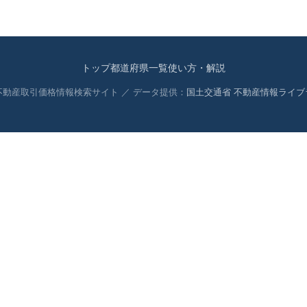
トップ
都道府県一覧
使い方・解説
 不動産取引価格情報検索サイト ／ データ提供：
国土交通省 不動産情報ライブ