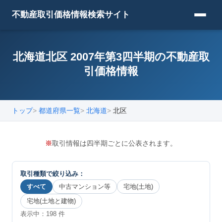
不動産取引価格情報検索サイト
北海道北区 2007年第3四半期の不動産取
引価格情報
トップ
都道府県一覧
北海道
北区
※
取引情報は四半期ごとに公表されます。
取引種類で絞り込み：
すべて
中古マンション等
宅地(土地)
宅地(土地と建物)
表示中：
198
件