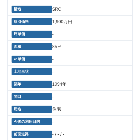
SRC
1,900万円
-
85㎡
-
-
1994年
-
住宅
-
- / - / -