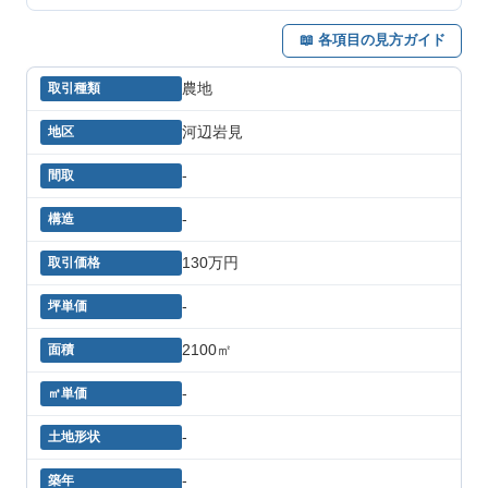
📖 各項目の見方ガイド
農地
河辺岩見
-
-
130万円
-
2100㎡
-
-
-