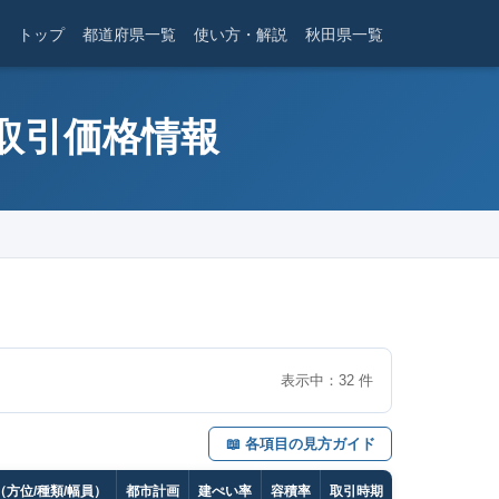
トップ
都道府県一覧
使い方・解説
秋田県一覧
産取引価格情報
表示中：
32
件
📖 各項目の見方ガイド
方位/種類/幅員）
都市計画
建ぺい率
容積率
取引時期