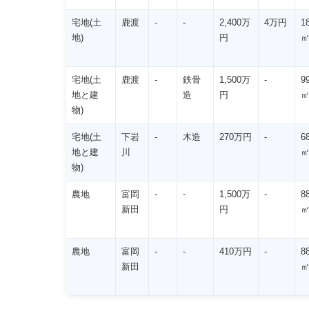
宅地(土
鹿渡
-
-
2,400万
4万円
1
地)
円
宅地(土
鹿渡
-
鉄骨
1,500万
-
9
地と建
造
円
物)
宅地(土
下岩
-
木造
270万円
-
6
地と建
川
物)
農地
富岡
-
-
1,500万
-
8
新田
円
農地
富岡
-
-
410万円
-
8
新田