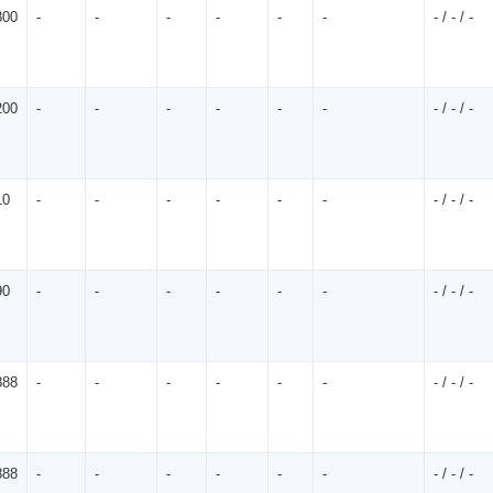
800
-
-
-
-
-
-
- / - / -
㎡
200
-
-
-
-
-
-
- / - / -
㎡
10
-
-
-
-
-
-
- / - / -
㎡
90
-
-
-
-
-
-
- / - / -
㎡
888
-
-
-
-
-
-
- / - / -
㎡
888
-
-
-
-
-
-
- / - / -