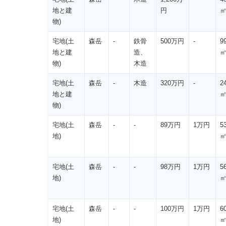
地と建
円
物)
宅地(土
森岳
-
鉄骨
500万円
-
9
地と建
造、
物)
木造
宅地(土
森岳
-
木造
320万円
-
2
地と建
物)
宅地(土
森岳
-
-
89万円
1万円
5
地)
宅地(土
森岳
-
-
98万円
1万円
5
地)
宅地(土
森岳
-
-
100万円
1万円
6
地)