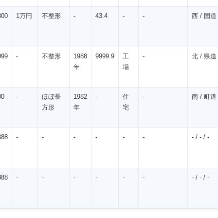
800
1万円
不整形
-
43.4
-
-
西 / 国道 
㎡
999
-
不整形
1988
9999.9
工
-
北 / 県道 /
㎡
年
場
80
-
ほぼ長
1982
-
住
-
南 / 町道 /
㎡
方形
年
宅
888
-
-
-
-
-
-
- / - / -
㎡
888
-
-
-
-
-
-
- / - / -
㎡