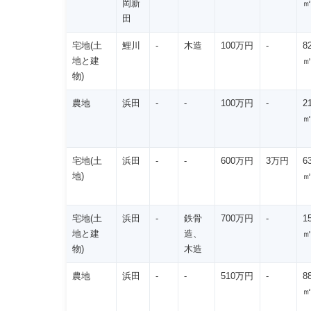
岡新
田
宅地(土
鯉川
-
木造
100万円
-
8
地と建
物)
農地
浜田
-
-
100万円
-
2
宅地(土
浜田
-
-
600万円
3万円
6
地)
宅地(土
浜田
-
鉄骨
700万円
-
1
地と建
造、
物)
木造
農地
浜田
-
-
510万円
-
8