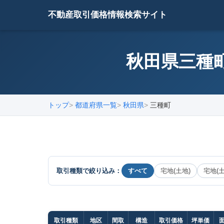
不動産取引価格情報検索サイト
秋田県三種町
トップ
都道府県一覧
秋田県
三種町
取引種類で絞り込み：
すべて
宅地(土地)
宅地(
取引種類
地区
間取
構造
取引価格
坪単価