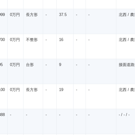
999
0万円
長方形
-
37.5
-
-
北西 / 農道
㎡
700
0万円
不整形
-
16
-
-
北西 / 農道
㎡
95
0万円
台形
-
9
-
-
接面道路無 /
㎡
100
0万円
長方形
-
19
-
-
北西 / 農道
㎡
888
-
-
-
-
-
-
- / - / -
㎡