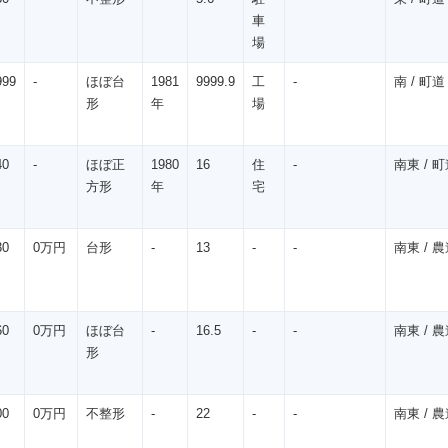
㎡
車
場
999
-
ほぼ台
1981
9999.9
工
-
南 / 町道 /
㎡
形
年
場
40
-
ほぼ正
1980
16
住
-
南東 / 町道
㎡
方形
年
宅
30
0万円
台形
-
13
-
-
南東 / 農道
㎡
60
0万円
ほぼ台
-
16.5
-
-
南東 / 農道
㎡
形
00
0万円
不整形
-
22
-
-
南東 / 農道
㎡