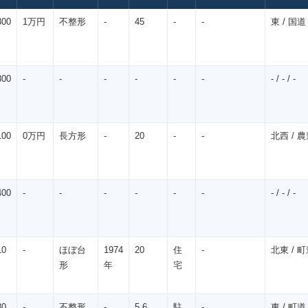
300
1万円
不整形
-
45
-
-
東 / 国道 
㎡
800
-
-
-
-
-
-
- / - / -
㎡
100
0万円
長方形
-
20
-
-
北西 / 農道
㎡
400
-
-
-
-
-
-
- / - / -
㎡
10
-
ほぼ台
1974
20
住
-
北東 / 町道
㎡
形
年
宅
30
-
不整形
-
5.6
駐
-
東 / 町道 