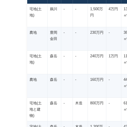
宅地(土
鵜川
-
-
1,500万
4万円
1
地)
円
農地
豊岡
-
-
230万円
-
3
金田
宅地(土
森岳
-
-
240万円
1万円
1
地)
農地
森岳
-
-
160万円
-
4
宅地(土
森岳
-
木造
800万円
-
6
地と建
物)
宅地(土
森岳
-
木造
1,200万
-
4