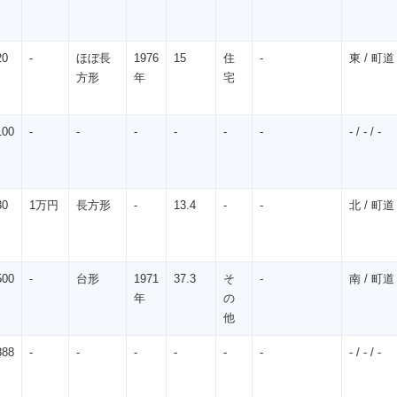
㎡
20
-
ほぼ長
1976
15
住
-
東 / 町道 /
㎡
方形
年
宅
100
-
-
-
-
-
-
- / - / -
㎡
30
1万円
長方形
-
13.4
-
-
北 / 町道 /
㎡
500
-
台形
1971
37.3
そ
-
南 / 町道 
㎡
年
の
他
888
-
-
-
-
-
-
- / - / -
㎡