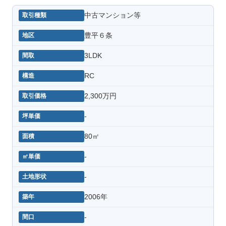
中古マンション等
豊平６条
3LDK
RC
2,300万円
-
80㎡
-
-
2006年
-