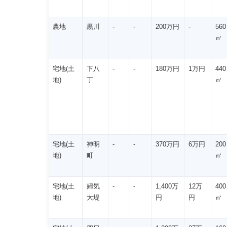
農地
黒川
-
-
200万円
-
560
㎡
宅地(土
下八
-
-
180万円
1万円
440
地)
丁
㎡
宅地(土
神明
-
-
370万円
6万円
200
地)
町
㎡
宅地(土
婦気
-
-
1,400万
12万
400
地)
大堤
円
円
㎡