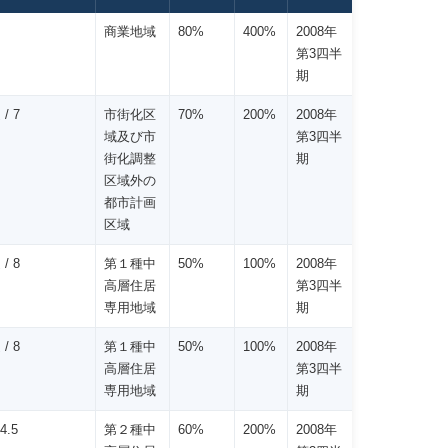
商業地域
80%
400%
2008年
第3四半
期
/ 7
市街化区
70%
200%
2008年
域及び市
第3四半
街化調整
期
区域外の
都市計画
区域
/ 8
第１種中
50%
100%
2008年
高層住居
第3四半
専用地域
期
/ 8
第１種中
50%
100%
2008年
高層住居
第3四半
専用地域
期
4.5
第２種中
60%
200%
2008年