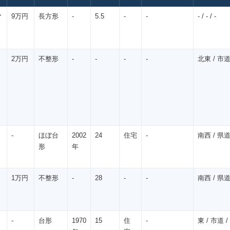
㎡
9万円
長方形
-
5.5
-
-
- / - / -
2万円
不整形
-
-
-
-
北東 / 市道 
-
ほぼ台
2002
24
住宅
-
南西 / 県道 
形
年
1万円
不整形
-
28
-
-
南西 / 県道 
-
台形
1970
15
住
-
東 / 市道 / 