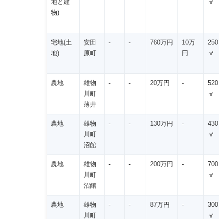
地と建
㎡
物)
宅地(土
安田
-
-
760万円
10万
250
地)
原町
円
㎡
農地
雄物
-
-
20万円
-
520
川町
㎡
薄井
農地
雄物
-
-
130万円
-
430
川町
㎡
沼館
農地
雄物
-
-
200万円
-
700
川町
㎡
沼館
農地
雄物
-
-
87万円
-
300
川町
㎡