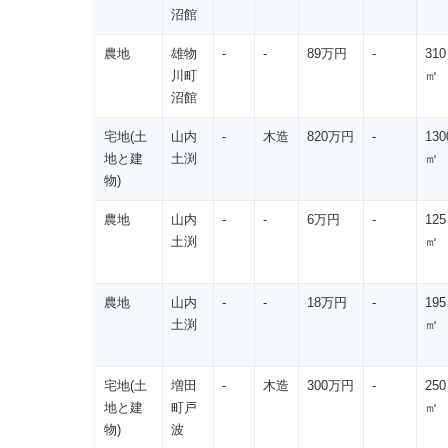
沼館
農地
雄物
-
-
89万円
-
310
川町
㎡
沼館
宅地(土
山内
-
木造
820万円
-
130
地と建
土渕
㎡
物)
農地
山内
-
-
6万円
-
125
土渕
㎡
農地
山内
-
-
18万円
-
195
土渕
㎡
宅地(土
増田
-
木造
300万円
-
250
地と建
町戸
㎡
物)
波