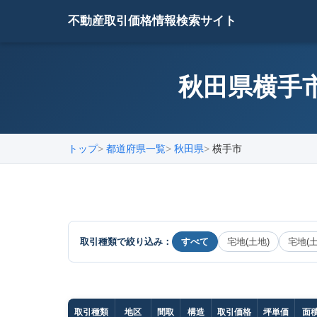
不動産取引価格情報検索サイト
秋田県横手市
トップ
都道府県一覧
秋田県
横手市
取引種類で絞り込み：
すべて
宅地(土地)
宅地(
取引種類
地区
間取
構造
取引価格
坪単価
面