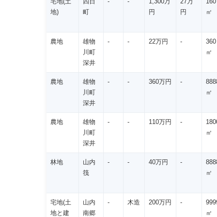
宅地(土
四日
-
-
1,300万
27万
160
地)
町
円
円
㎡
農地
雄物
-
-
22万円
-
360
川町
㎡
深井
農地
雄物
-
-
360万円
-
888
川町
㎡
深井
農地
雄物
-
-
110万円
-
180
川町
㎡
深井
林地
山内
-
-
40万円
-
888
筏
㎡
宅地(土
山内
-
木造
200万円
-
999
地と建
南郷
㎡