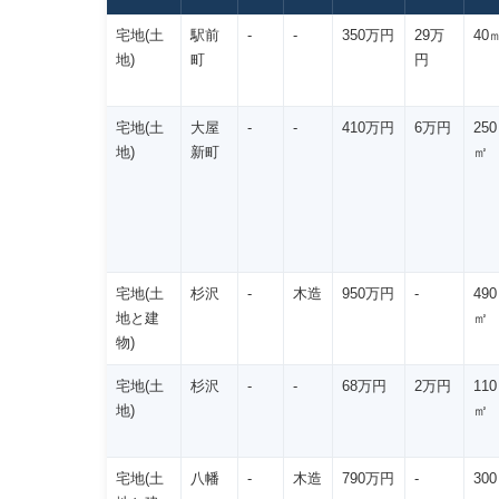
宅地(土
駅前
-
-
350万円
29万
40
地)
町
円
宅地(土
大屋
-
-
410万円
6万円
250
地)
新町
㎡
宅地(土
杉沢
-
木造
950万円
-
490
地と建
㎡
物)
宅地(土
杉沢
-
-
68万円
2万円
110
地)
㎡
宅地(土
八幡
-
木造
790万円
-
300