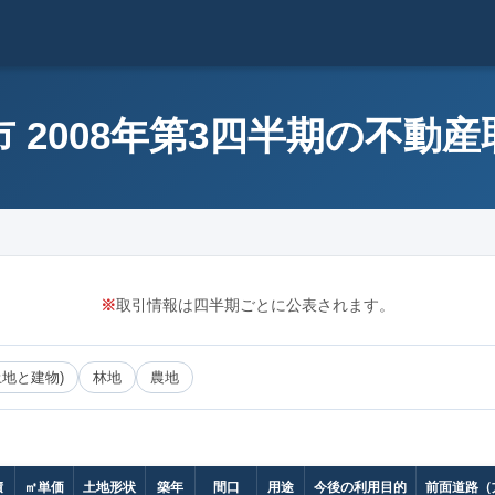
 2008年第3四半期の不動
※
取引情報は四半期ごとに公表されます。
土地と建物)
林地
農地
積
㎡単価
土地形状
築年
間口
用途
今後の利用目的
前面道路（