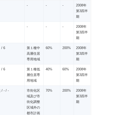
-
-
-
2008年
第3四半
期
-
-
-
2008年
第3四半
期
/ 6
第１種中
60%
200%
2008年
高層住居
第3四半
専用地域
期
/ 6
第１種低
40%
60%
2008年
層住居専
第3四半
用地域
期
- / -
市街化区
70%
200%
2008年
域及び市
第3四半
街化調整
期
区域外の
都市計画