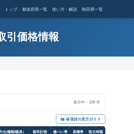
トップ
都道府県一覧
使い方・解説
秋田県一覧
産取引価格情報
表示中：
108
件
📖 各項目の見方ガイド
方位/種類/幅員）
都市計画
建ぺい率
容積率
取引時期