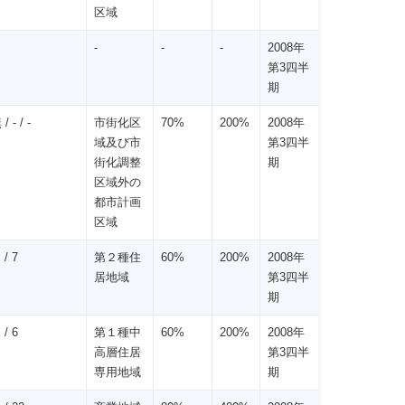
区域
-
-
-
2008年
第3四半
期
- / -
市街化区
70%
200%
2008年
域及び市
第3四半
街化調整
期
区域外の
都市計画
区域
/ 7
第２種住
60%
200%
2008年
居地域
第3四半
期
/ 6
第１種中
60%
200%
2008年
高層住居
第3四半
専用地域
期