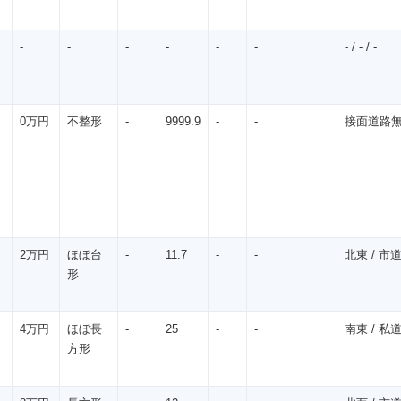
-
-
-
-
-
-
- / - / -
0万円
不整形
-
9999.9
-
-
接面道路無 / 
2万円
ほぼ台
-
11.7
-
-
北東 / 市道 
形
4万円
ほぼ長
-
25
-
-
南東 / 私道 
方形