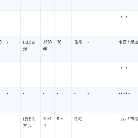
-
-
-
-
-
-
- / - / -
0
-
ほぼ台
1998
38
住宅
-
南西 / 県道 
形
年
-
-
-
-
-
-
- / - / -
-
-
-
-
-
-
- / - / -
-
ほぼ長
1981
9.5
住宅
-
北西 / 市道 
方形
年