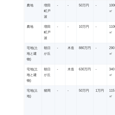
農地
増田
-
-
50万円
-
100
町戸
㎡
波
農地
増田
-
-
10万円
-
110
町戸
㎡
波
宅地(土
朝日
-
木造
880万円
-
290
地と建
が丘
㎡
物)
宅地(土
朝日
-
木造
630万円
-
340
地と建
が丘
㎡
物)
宅地(土
猪岡
-
-
50万円
1万円
115
地)
㎡