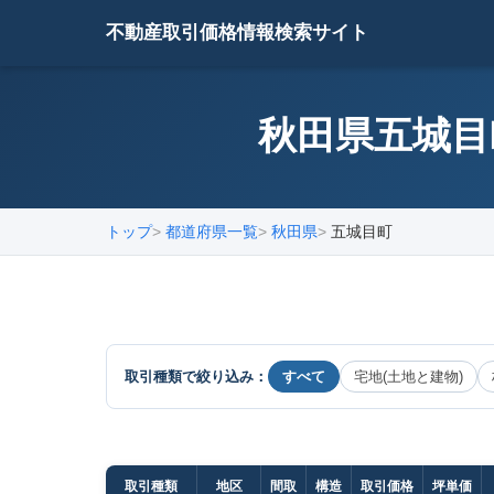
不動産取引価格情報検索サイト
秋田県五城目
トップ
都道府県一覧
秋田県
五城目町
取引種類で絞り込み：
すべて
宅地(土地と建物)
取引種類
地区
間取
構造
取引価格
坪単価