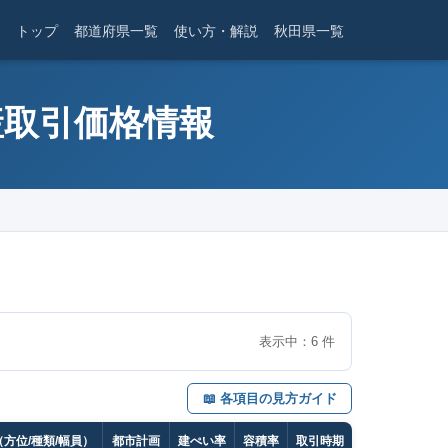
トップ
都道府県一覧
使い方・解説
秋田県一覧
産取引価格情報
表示中：
6
件
📖 各項目の見方ガイド
方位/種類/幅員）
都市計画
建ぺい率
容積率
取引時期