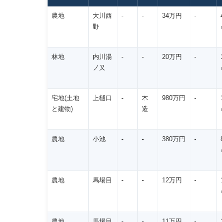
農地
大川西
-
-
34万円
-
野
林地
内川湯
-
-
20万円
-
ノ又
宅地(土地
上樋口
-
木
980万円
-
と建物)
造
農地
小池
-
-
380万円
-
農地
馬場目
-
-
12万円
-
農地
馬場目
-
-
11万円
-