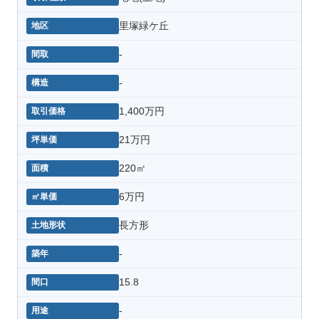
里塚緑ケ丘
-
-
1,400万円
21万円
220㎡
6万円
長方形
-
15.8
-