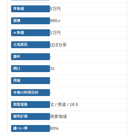
5万円
980㎡
1万円
ほぼ台形
-
31
-
-
北 / 県道 / 18.5
商業地域
80%