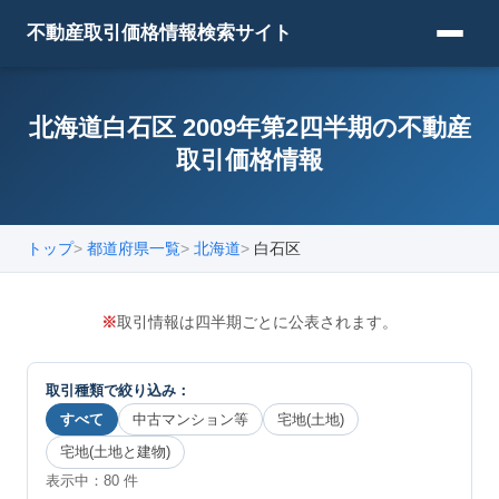
不動産取引価格情報検索サイト
北海道白石区 2009年第2四半期の不動産
取引価格情報
トップ
都道府県一覧
北海道
白石区
※
取引情報は四半期ごとに公表されます。
取引種類で絞り込み：
すべて
中古マンション等
宅地(土地)
宅地(土地と建物)
表示中：
80
件