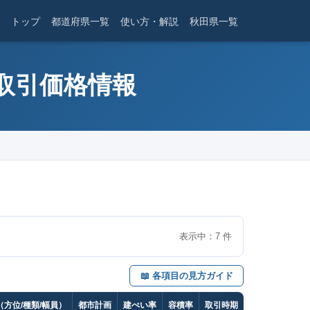
トップ
都道府県一覧
使い方・解説
秋田県一覧
産取引価格情報
表示中：
7
件
📖 各項目の見方ガイド
方位/種類/幅員）
都市計画
建ぺい率
容積率
取引時期