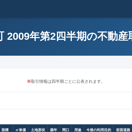
 2009年第2四半期の不動
※
取引情報は四半期ごとに公表されます。
面積
㎡単価
土地形状
築年
間口
用途
今後の利用目的
前面道路（