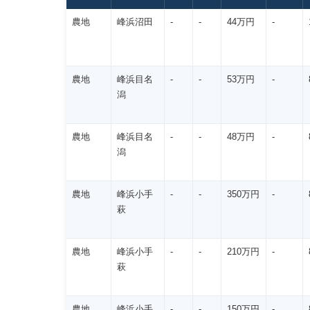
農地
峰浜沼田
-
-
44万円
-
農地
峰浜目名
-
-
53万円
-
潟
農地
峰浜目名
-
-
48万円
-
潟
農地
峰浜小手
-
-
350万円
-
萩
農地
峰浜小手
-
-
210万円
-
萩
農地
峰浜小手
-
-
150万円
-