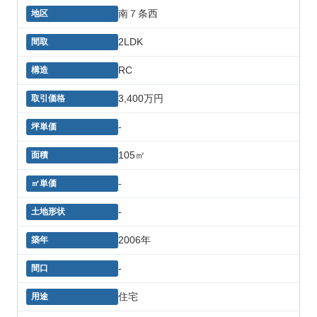
南７条西
2LDK
RC
3,400万円
-
105㎡
-
-
2006年
-
住宅