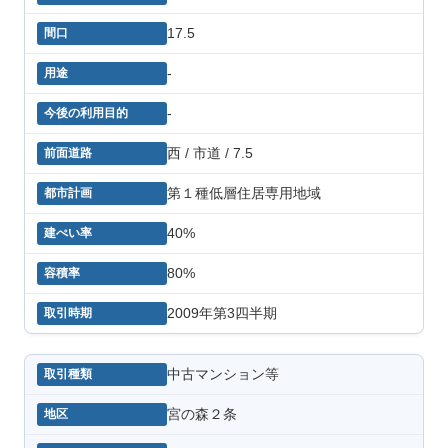
17.5
-
-
西 / 市道 / 7.5
第１種低層住居専用地域
40%
80%
2009年第3四半期
中古マンション等
宮の森２条