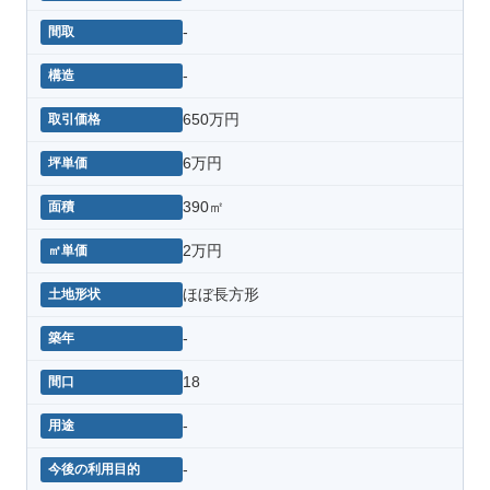
-
-
650万円
6万円
390㎡
2万円
ほぼ長方形
-
18
-
-