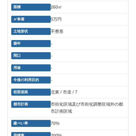
260㎡
0万円
不整形
-
-
-
-
北東 / 市道 / 7
市街化区域及び市街化調整区域外の都
市計画区域
70%
200%