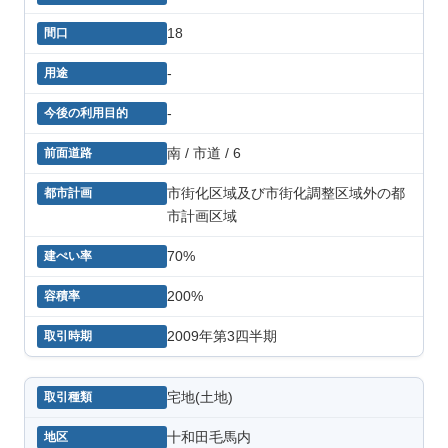
18
-
-
南 / 市道 / 6
市街化区域及び市街化調整区域外の都
市計画区域
70%
200%
2009年第3四半期
宅地(土地)
十和田毛馬内