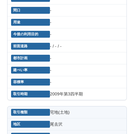
-
-
-
- / - / -
-
-
-
2009年第3四半期
宅地(土地)
尾去沢