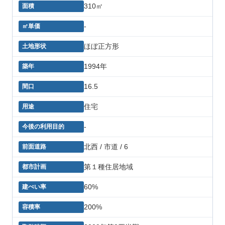
310㎡
-
ほぼ正方形
1994年
16.5
住宅
-
北西 / 市道 / 6
第１種住居地域
60%
200%