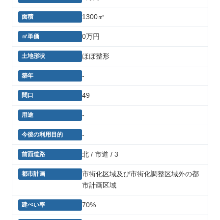
1300㎡
0万円
ほぼ整形
-
49
-
-
北 / 市道 / 3
市街化区域及び市街化調整区域外の都
市計画区域
70%