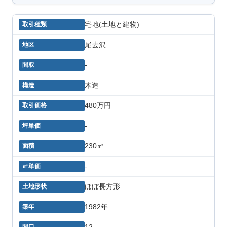
宅地(土地と建物)
尾去沢
-
木造
480万円
-
230㎡
-
ほぼ長方形
1982年
12