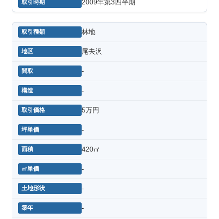
2009年第3四半期
林地
尾去沢
-
-
5万円
-
420㎡
-
-
-