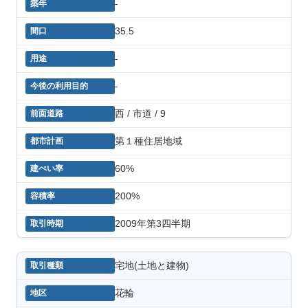
-
35.5
-
-
西 / 市道 / 9
第１種住居地域
60%
200%
2009年第3四半期
宅地(土地と建物)
花輪