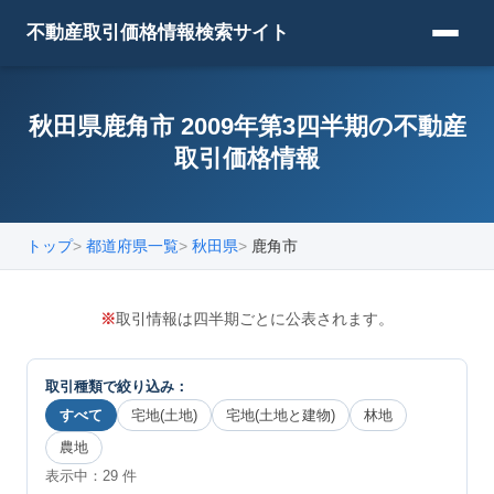
不動産取引価格情報検索サイト
秋田県鹿角市 2009年第3四半期の不動産
取引価格情報
トップ
都道府県一覧
秋田県
鹿角市
※
取引情報は四半期ごとに公表されます。
取引種類で絞り込み：
すべて
宅地(土地)
宅地(土地と建物)
林地
農地
表示中：
29
件