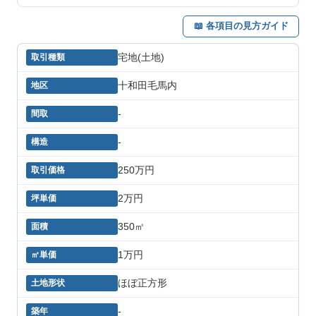
📖 各項目の見方ガイド
宅地(土地)
十和田毛馬内
-
-
250万円
2万円
350㎡
1万円
ほぼ正方形
-