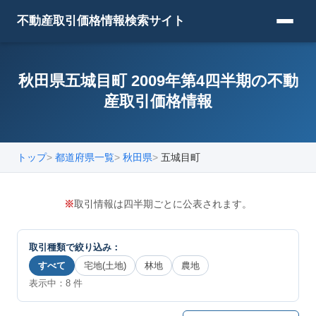
不動産取引価格情報検索サイト
秋田県五城目町 2009年第4四半期の不動
産取引価格情報
トップ
都道府県一覧
秋田県
五城目町
※
取引情報は四半期ごとに公表されます。
取引種類で絞り込み：
すべて
宅地(土地)
林地
農地
表示中：
8
件