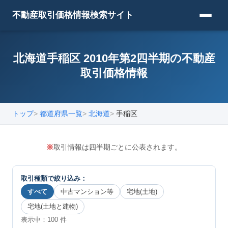
不動産取引価格情報検索サイト
北海道手稲区 2010年第2四半期の不動産
取引価格情報
トップ
都道府県一覧
北海道
手稲区
※
取引情報は四半期ごとに公表されます。
取引種類で絞り込み：
すべて
中古マンション等
宅地(土地)
宅地(土地と建物)
表示中：
100
件