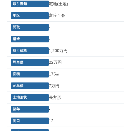
宅地(土地)
富丘１条
-
-
1,200万円
22万円
175㎡
7万円
長方形
-
12