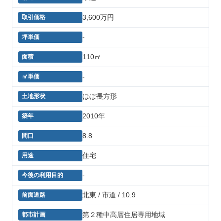
3,600万円
-
110㎡
-
ほぼ長方形
2010年
8.8
住宅
-
北東 / 市道 / 10.9
第２種中高層住居専用地域