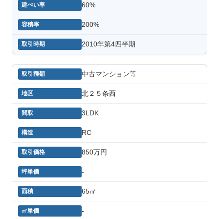
60%
200%
2010年第4四半期
中古マンション等
北２５条西
3LDK
RC
850万円
-
65㎡
-