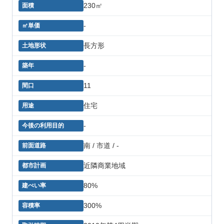
230㎡
-
長方形
-
11
住宅
-
南 / 市道 / -
近隣商業地域
80%
300%