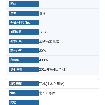
-
住宅
-
- / - / -
近隣商業地域
80%
400%
2010年第4四半期
宅地(土地と建物)
北１８条西
-