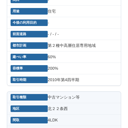
住宅
-
- / - / -
第２種中高層住居専用地域
60%
200%
2010年第4四半期
中古マンション等
北２２条西
4LDK