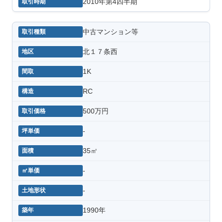
2010年第4四半期
中古マンション等
北１７条西
1K
RC
500万円
-
35㎡
-
-
1990年