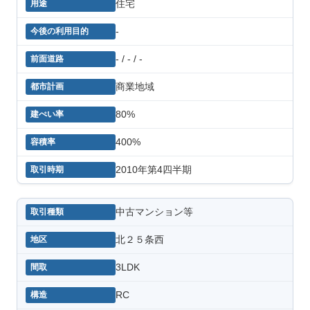
住宅
-
- / - / -
商業地域
80%
400%
2010年第4四半期
中古マンション等
北２５条西
3LDK
RC