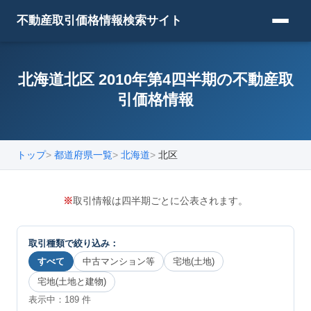
不動産取引価格情報検索サイト
北海道北区 2010年第4四半期の不動産取
引価格情報
トップ
都道府県一覧
北海道
北区
※
取引情報は四半期ごとに公表されます。
取引種類で絞り込み：
すべて
中古マンション等
宅地(土地)
宅地(土地と建物)
表示中：
189
件