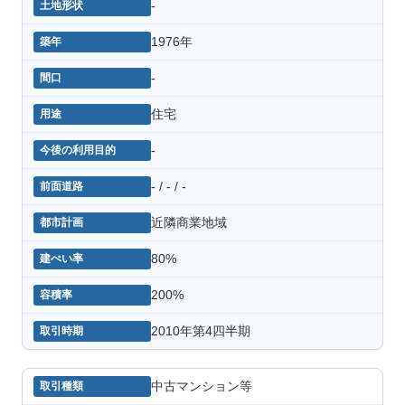
-
1976年
-
住宅
-
- / - / -
近隣商業地域
80%
200%
2010年第4四半期
中古マンション等