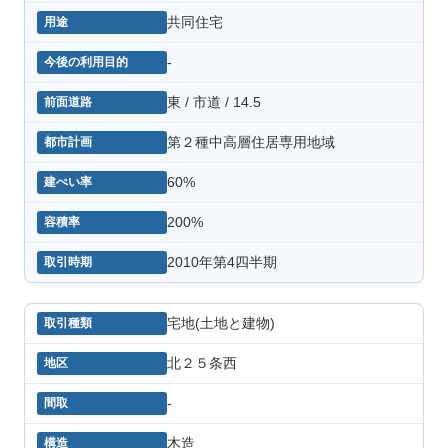
共同住宅
-
東 / 市道 / 14.5
第２種中高層住居専用地域
60%
200%
2010年第4四半期
宅地(土地と建物)
北２５条西
-
木造