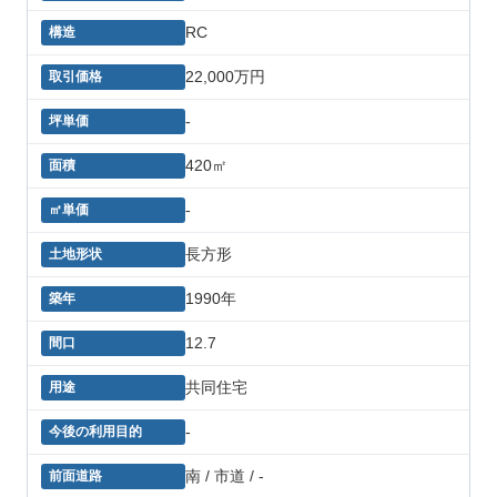
RC
22,000万円
-
420㎡
-
長方形
1990年
12.7
共同住宅
-
南 / 市道 / -