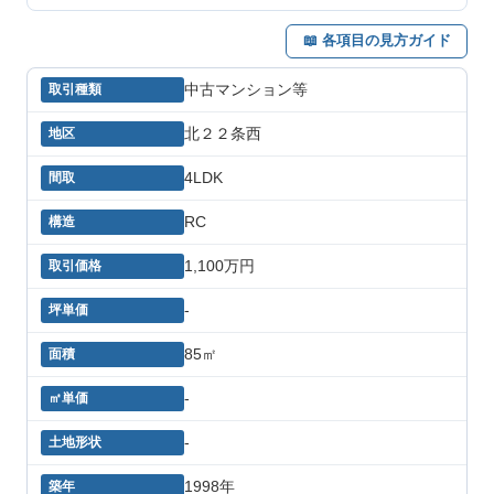
📖 各項目の見方ガイド
中古マンション等
北２２条西
4LDK
RC
1,100万円
-
85㎡
-
-
1998年