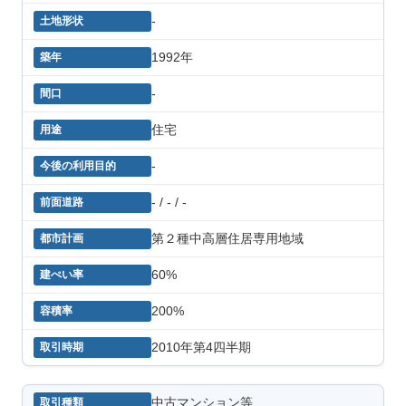
-
1992年
-
住宅
-
- / - / -
第２種中高層住居専用地域
60%
200%
2010年第4四半期
中古マンション等