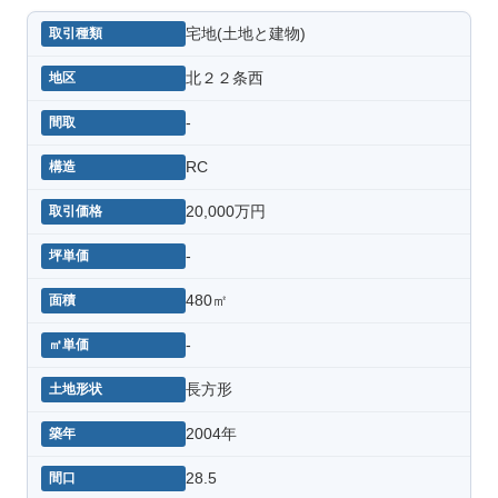
宅地(土地と建物)
北２２条西
-
RC
20,000万円
-
480㎡
-
長方形
2004年
28.5