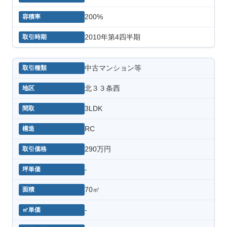
200%
2010年第4四半期
中古マンション等
北３３条西
3LDK
RC
290万円
-
70㎡
-