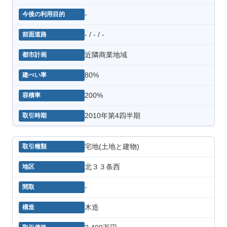
-
- / - / -
近隣商業地域
80%
200%
2010年第4四半期
宅地(土地と建物)
北３３条西
-
木造