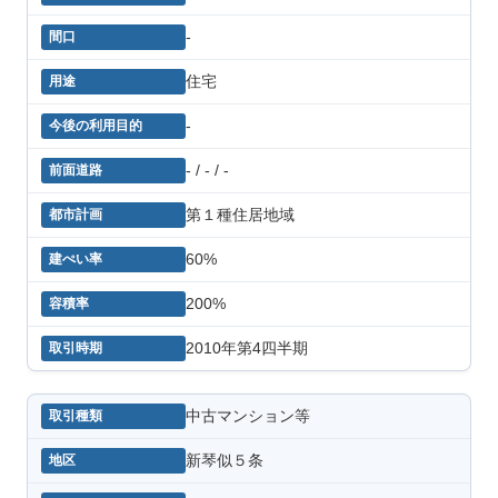
-
住宅
-
- / - / -
第１種住居地域
60%
200%
2010年第4四半期
中古マンション等
新琴似５条