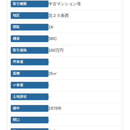
中古マンション等
北２５条西
1K
SRC
160万円
-
25㎡
-
-
1978年
-