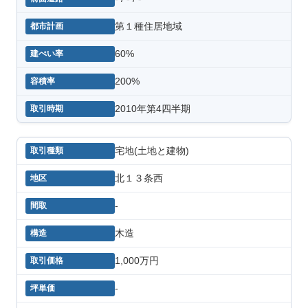
第１種住居地域
60%
200%
2010年第4四半期
宅地(土地と建物)
北１３条西
-
木造
1,000万円
-