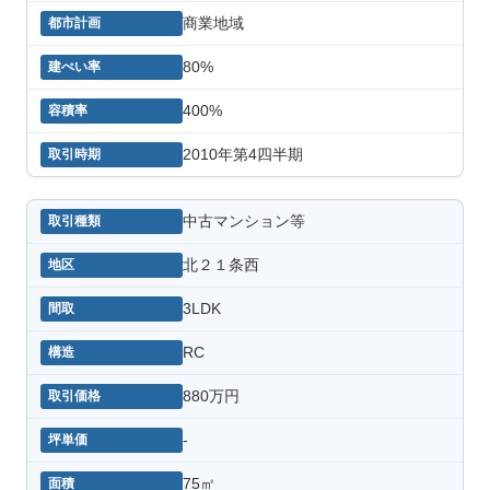
商業地域
80%
400%
2010年第4四半期
中古マンション等
北２１条西
3LDK
RC
880万円
-
75㎡