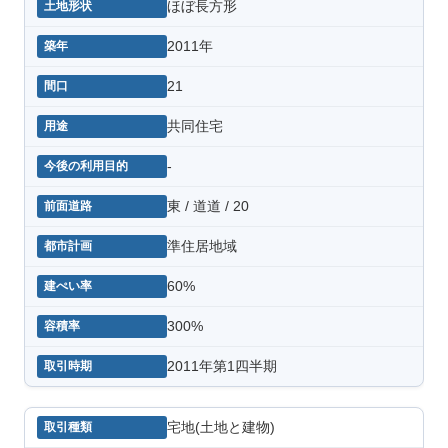
ほぼ長方形
2011年
21
共同住宅
-
東 / 道道 / 20
準住居地域
60%
300%
2011年第1四半期
宅地(土地と建物)