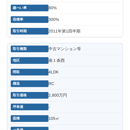
80%
300%
2011年第1四半期
中古マンション等
南１条西
4LDK
RC
2,800万円
-
105㎡
-