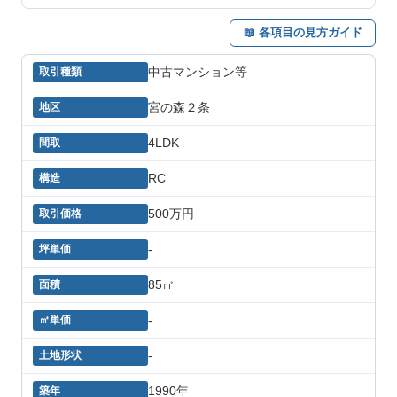
📖 各項目の見方ガイド
中古マンション等
宮の森２条
4LDK
RC
500万円
-
85㎡
-
-
1990年