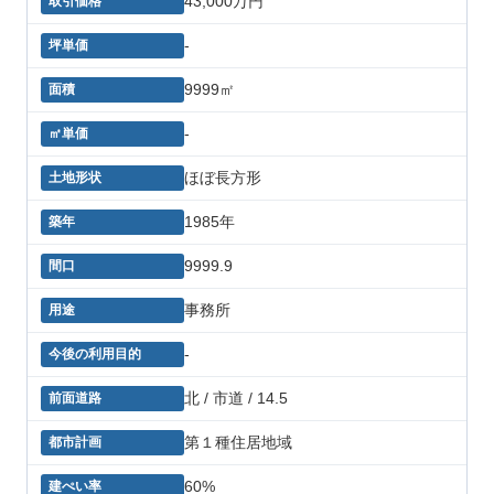
43,000万円
-
9999㎡
-
ほぼ長方形
1985年
9999.9
事務所
-
北 / 市道 / 14.5
第１種住居地域
60%