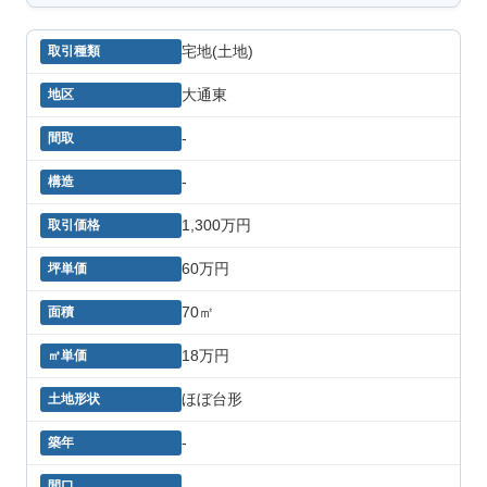
宅地(土地)
大通東
-
-
1,300万円
60万円
70㎡
18万円
ほぼ台形
-
-