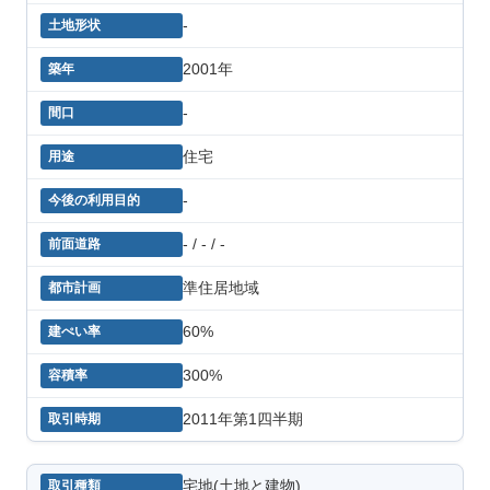
-
2001年
-
住宅
-
- / - / -
準住居地域
60%
300%
2011年第1四半期
宅地(土地と建物)