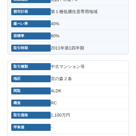
第１種低層住居専用地域
40%
80%
2011年第1四半期
中古マンション等
宮の森２条
4LDK
RC
1,100万円
-