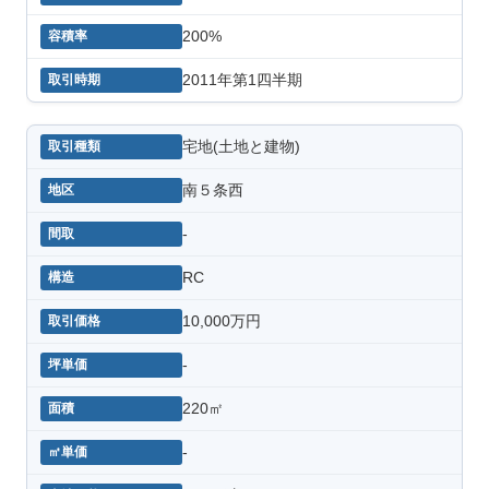
200%
2011年第1四半期
宅地(土地と建物)
南５条西
-
RC
10,000万円
-
220㎡
-