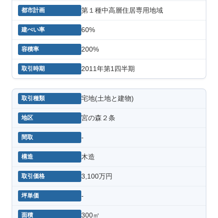
第１種中高層住居専用地域
60%
200%
2011年第1四半期
宅地(土地と建物)
宮の森２条
-
木造
3,100万円
-
300㎡