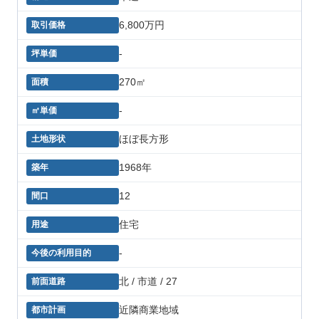
6,800万円
-
270㎡
-
ほぼ長方形
1968年
12
住宅
-
北 / 市道 / 27
近隣商業地域