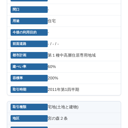
-
住宅
-
- / - / -
第１種中高層住居専用地域
60%
200%
2011年第1四半期
宅地(土地と建物)
宮の森２条