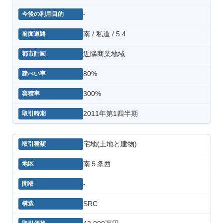
-
南 / 私道 / 5.4
近隣商業地域
80%
300%
2011年第1四半期
宅地(土地と建物)
南５条西
-
SRC