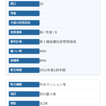
10
-
-
南 / 市道 / 6
第１種低層住居専用地域
40%
80%
2011年第1四半期
中古マンション等
宮の森２条
3LDK