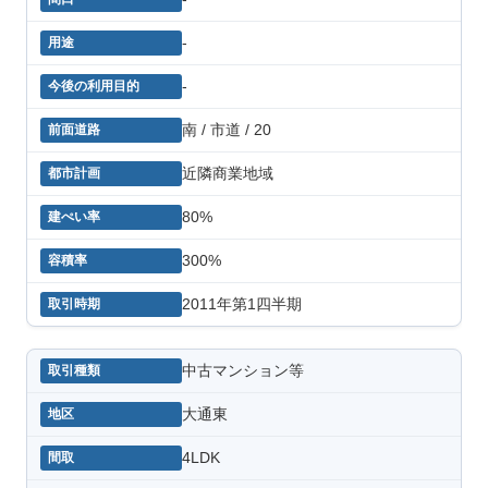
-
-
南 / 市道 / 20
近隣商業地域
80%
300%
2011年第1四半期
中古マンション等
大通東
4LDK