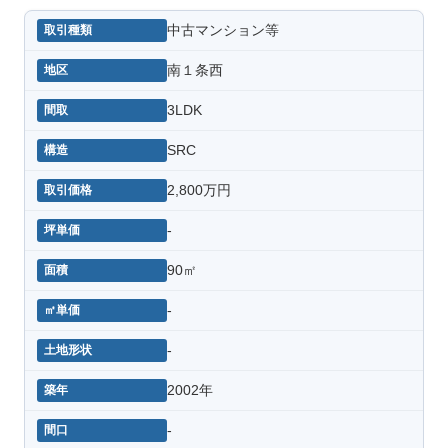
中古マンション等
南１条西
3LDK
SRC
2,800万円
-
90㎡
-
-
2002年
-