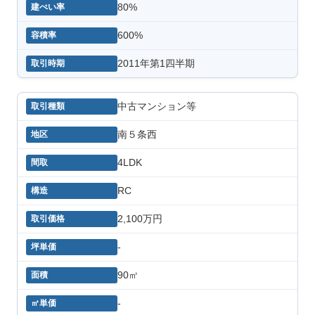
80%
600%
2011年第1四半期
中古マンション等
南５条西
4LDK
RC
2,100万円
-
90㎡
-