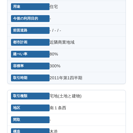
住宅
-
- / - / -
近隣商業地域
80%
300%
2011年第1四半期
宅地(土地と建物)
南１条西
-
木造