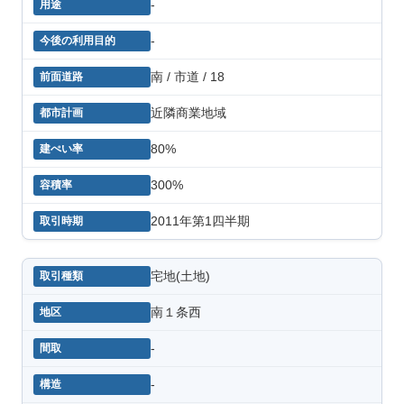
-
-
南 / 市道 / 18
近隣商業地域
80%
300%
2011年第1四半期
宅地(土地)
南１条西
-
-