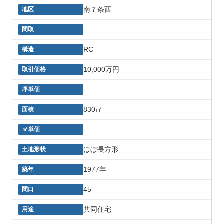
南７条西
-
RC
10,000万円
-
830㎡
-
ほぼ長方形
1977年
45
共同住宅