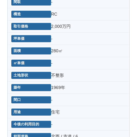
-
RC
2,000万円
-
280㎡
-
不整形
1969年
-
住宅
-
北西 / 市道 / 6