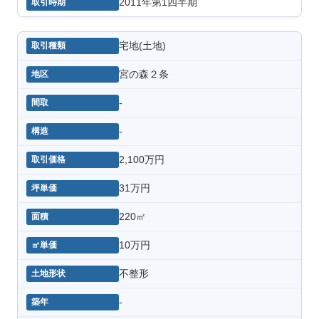
2011年第1四半期
宅地(土地)
宮の森２条
-
-
2,100万円
31万円
220㎡
10万円
不整形
-