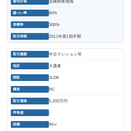
近隣商業地域
80%
300%
2011年第1四半期
中古マンション等
大通東
3LDK
RC
5,200万円
-
90㎡