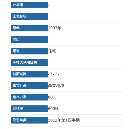
-
-
2007年
-
住宅
-
- / - / -
商業地域
80%
600%
2011年第1四半期