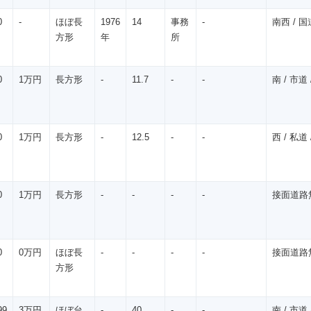
0
-
ほぼ長
1976
14
事務
-
南西 / 国道
方形
年
所
0
1万円
長方形
-
11.7
-
-
南 / 市道 /
0
1万円
長方形
-
12.5
-
-
西 / 私道 /
0
1万円
長方形
-
-
-
-
接面道路無 /
0
0万円
ほぼ長
-
-
-
-
接面道路無 /
方形
99
3万円
ほぼ台
-
40
-
-
南 / 市道 /