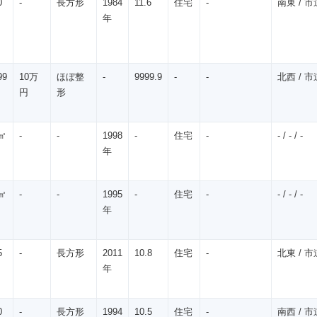
0
-
長方形
1984
11.6
住宅
-
南東 / 市道
年
99
10万
ほぼ整
-
9999.9
-
-
北西 / 市道
円
形
㎡
-
-
1998
-
住宅
-
- / - / -
年
㎡
-
-
1995
-
住宅
-
- / - / -
年
5
-
長方形
2011
10.8
住宅
-
北東 / 市道
年
0
-
長方形
1994
10.5
住宅
-
南西 / 市道