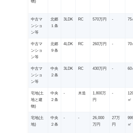
物)
中古マ
北郷
3LDK
RC
570万円
-
75
ンショ
１条
ン等
中古マ
北郷
4LDK
RC
260万円
-
70
ンショ
９条
ン等
中古マ
中央
3LDK
RC
430万円
-
60
ンショ
２条
ン等
宅地(土
中央
-
木造
1,800万
-
12
地と建
２条
円
㎡
物)
宅地(土
中央
-
-
26,000
27万
99
地)
２条
万円
円
㎡