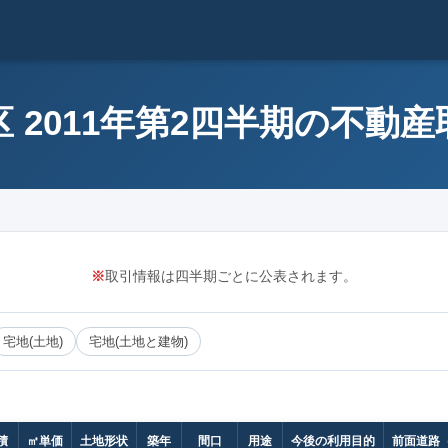
 2011年第2四半期の不動
※
取引情報は四半期ごとに公表されます。
宅地(土地)
宅地(土地と建物)
積
㎡単価
土地形状
築年
間口
用途
今後の利用目的
前面道路（