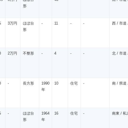
形
5
3万円
ほぼ台
-
11
-
-
西 / 市道 /
形
0
2万円
不整形
-
4
-
-
北 / 市道 /
0
-
長方形
1990
10
住宅
-
南 / 県道 /
年
5
-
ほぼ台
1964
16
住宅
-
南東 / 私道
形
年