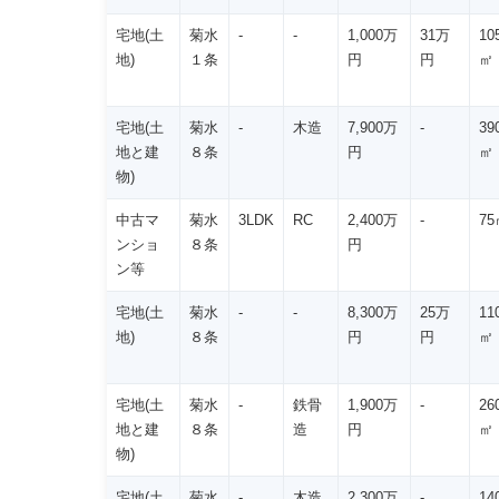
宅地(土
菊水
-
-
1,000万
31万
10
地)
１条
円
円
㎡
宅地(土
菊水
-
木造
7,900万
-
39
地と建
８条
円
㎡
物)
中古マ
菊水
3LDK
RC
2,400万
-
75
ンショ
８条
円
ン等
宅地(土
菊水
-
-
8,300万
25万
11
地)
８条
円
円
㎡
宅地(土
菊水
-
鉄骨
1,900万
-
26
地と建
８条
造
円
㎡
物)
宅地(土
菊水
-
木造
2,300万
-
14