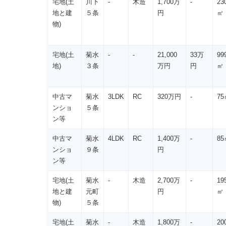
宅地(土
川下
-
木造
1,700万
-
23
地と建
５条
円
㎡
物)
宅地(土
菊水
-
-
21,000
33万
99
地)
３条
万円
円
㎡
中古マ
菊水
3LDK
RC
320万円
-
75
ンショ
５条
ン等
中古マ
菊水
4LDK
RC
1,400万
-
85
ンショ
９条
円
ン等
宅地(土
菊水
-
木造
2,700万
-
19
地と建
元町
円
㎡
物)
５条
宅地(土
菊水
-
木造
1,800万
-
20