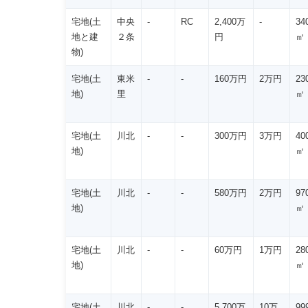
宅地(土
中央
-
RC
2,400万
-
34
地と建
２条
円
㎡
物)
宅地(土
東米
-
-
160万円
2万円
23
地)
里
㎡
宅地(土
川北
-
-
300万円
3万円
40
地)
㎡
宅地(土
川北
-
-
580万円
2万円
97
地)
㎡
宅地(土
川北
-
-
60万円
1万円
28
地)
㎡
宅地(土
川北
-
-
5,700万
10万
99