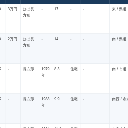
0
3万円
ほぼ長
-
17
-
-
東 / 県道 /
方形
0
2万円
ほぼ長
-
14
-
-
南 / 県道 /
方形
5
-
長方形
1979
8.3
住宅
-
南 / 市道 /
年
5
-
長方形
1988
9.9
住宅
-
南西 / 市道
年