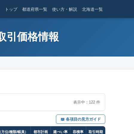
トップ
都道府県一覧
使い方・解説
北海道一覧
産取引価格情報
表示中：
122
件
📖 各項目の見方ガイド
方位/種類/幅員）
都市計画
建ぺい率
容積率
取引時期