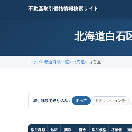
不動産取引価格情報検索サイト
北海道白石区
トップ
都道府県一覧
北海道
白石区
取引種類で絞り込み：
すべて
中古マンション等
取引種類
地区
間取
構造
取引価格
坪単価
面