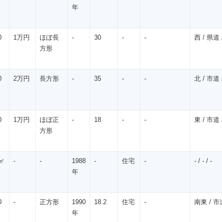
年
0
1万円
ほぼ長
-
30
-
-
西 / 県道 /
方形
0
2万円
長方形
-
35
-
-
北 / 市道 /
0
1万円
ほぼ正
-
18
-
-
東 / 市道 /
方形
㎡
-
-
1988
-
住宅
-
- / - / -
年
0
-
正方形
1990
18.2
住宅
-
南東 / 市道
年