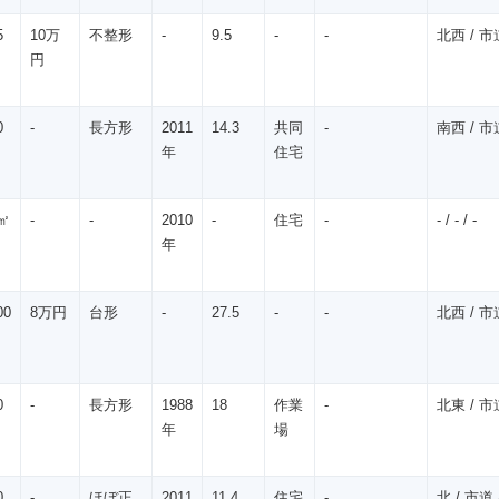
5
10万
不整形
-
9.5
-
-
北西 / 市道
円
0
-
長方形
2011
14.3
共同
-
南西 / 市道
年
住宅
㎡
-
-
2010
-
住宅
-
- / - / -
年
00
8万円
台形
-
27.5
-
-
北西 / 市道
0
-
長方形
1988
18
作業
-
北東 / 市道
年
場
0
-
ほぼ正
2011
11.4
住宅
-
北 / 市道 /