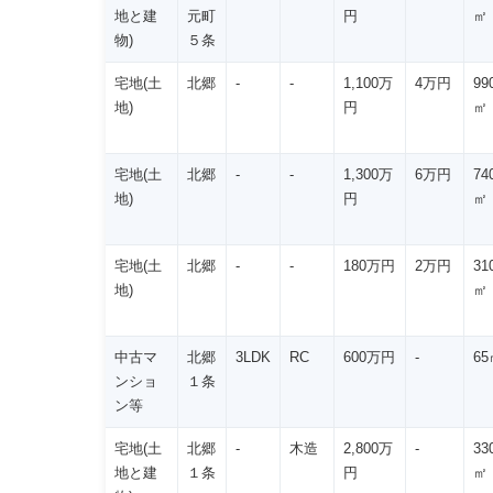
地と建
元町
円
㎡
物)
５条
宅地(土
北郷
-
-
1,100万
4万円
99
地)
円
㎡
宅地(土
北郷
-
-
1,300万
6万円
74
地)
円
㎡
宅地(土
北郷
-
-
180万円
2万円
31
地)
㎡
中古マ
北郷
3LDK
RC
600万円
-
65
ンショ
１条
ン等
宅地(土
北郷
-
木造
2,800万
-
33
地と建
１条
円
㎡