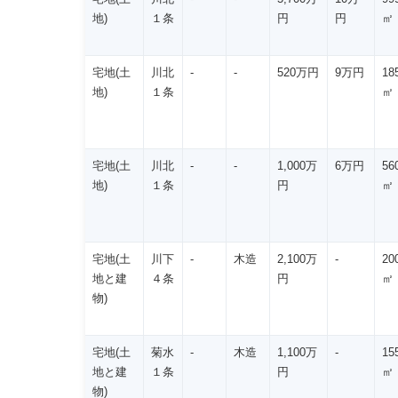
地)
１条
円
円
㎡
宅地(土
川北
-
-
520万円
9万円
18
地)
１条
㎡
宅地(土
川北
-
-
1,000万
6万円
56
地)
１条
円
㎡
宅地(土
川下
-
木造
2,100万
-
20
地と建
４条
円
㎡
物)
宅地(土
菊水
-
木造
1,100万
-
15
地と建
１条
円
㎡
物)