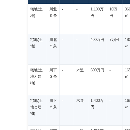
宅地(土
川北
-
-
1,100万
10万
36
地)
５条
円
円
㎡
宅地(土
川北
-
-
400万円
7万円
18
地)
５条
㎡
宅地(土
川下
-
木造
600万円
-
16
地と建
３条
㎡
物)
宅地(土
川下
-
木造
1,400万
-
16
地と建
５条
円
㎡
物)