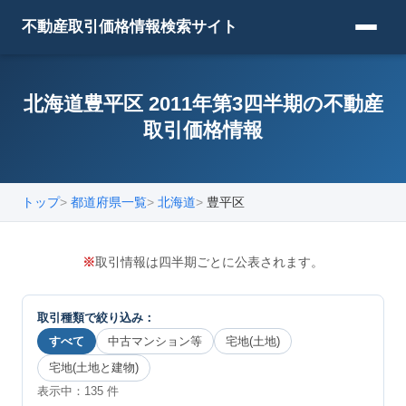
不動産取引価格情報検索サイト
北海道豊平区 2011年第3四半期の不動産
取引価格情報
トップ
都道府県一覧
北海道
豊平区
※
取引情報は四半期ごとに公表されます。
取引種類で絞り込み：
すべて
中古マンション等
宅地(土地)
宅地(土地と建物)
表示中：
135
件