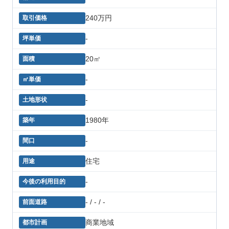
240万円
-
20㎡
-
-
1980年
-
住宅
-
- / - / -
商業地域