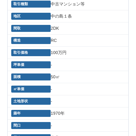
中古マンション等
中の島１条
2DK
RC
100万円
-
50㎡
-
-
1970年
-