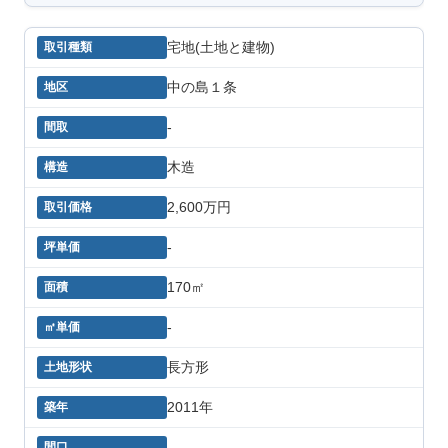
宅地(土地と建物)
中の島１条
-
木造
2,600万円
-
170㎡
-
長方形
2011年
-