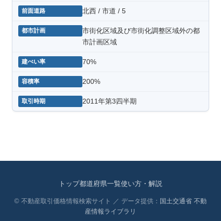
北西 / 市道 / 5
市街化区域及び市街化調整区域外の都
市計画区域
70%
200%
2011年第3四半期
トップ
都道府県一覧
使い方・解説
© 不動産取引価格情報検索サイト ／ データ提供：
国土交通省 不動
産情報ライブラリ