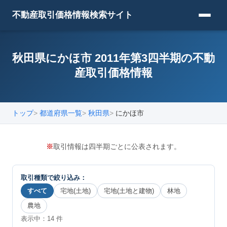
不動産取引価格情報検索サイト
秋田県にかほ市 2011年第3四半期の不動
産取引価格情報
トップ
都道府県一覧
秋田県
にかほ市
※
取引情報は四半期ごとに公表されます。
取引種類で絞り込み：
すべて
宅地(土地)
宅地(土地と建物)
林地
農地
表示中：
14
件