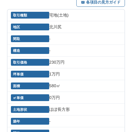
📖 各項目の見方ガイド
宅地(土地)
北川尻
-
-
230万円
1万円
580㎡
0万円
ほぼ長方形
-