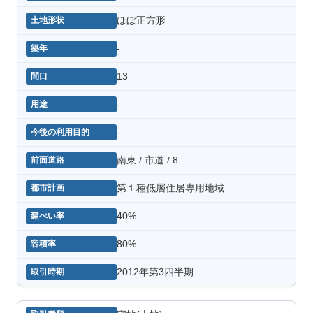
ほぼ正方形
-
13
-
-
南東 / 市道 / 8
第１種低層住居専用地域
40%
80%
2012年第3四半期