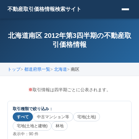
不動産取引価格情報検索サイト
北海道南区 2012年第3四半期の不動産取
引価格情報
トップ
都道府県一覧
北海道
南区
※
取引情報は四半期ごとに公表されます。
取引種類で絞り込み：
すべて
中古マンション等
宅地(土地)
宅地(土地と建物)
林地
表示中：
90
件