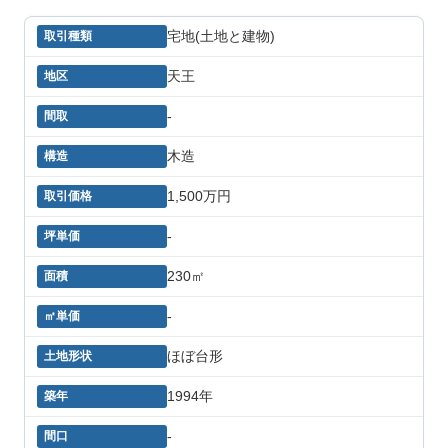
宅地(土地と建物)
天王
-
木造
1,500万円
-
230㎡
-
ほぼ台形
1994年
-