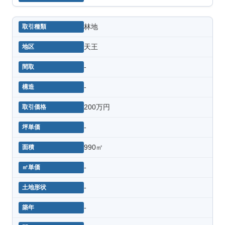
林地
天王
-
-
200万円
-
990㎡
-
-
-