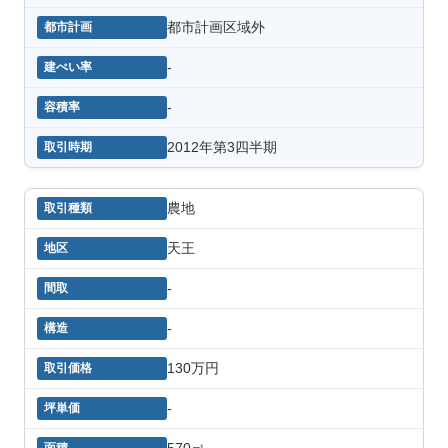
都市計画区域外
-
-
2012年第3四半期
農地
天王
-
-
130万円
-
570㎡