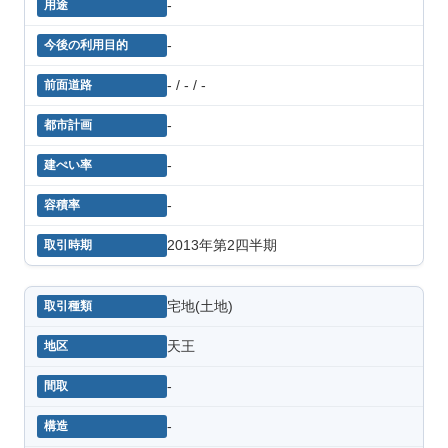
-
-
- / - / -
-
-
-
2013年第2四半期
宅地(土地)
天王
-
-