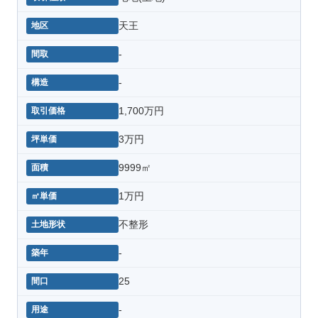
天王
-
-
1,700万円
3万円
9999㎡
1万円
不整形
-
25
-