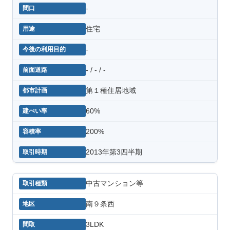
-
住宅
-
- / - / -
第１種住居地域
60%
200%
2013年第3四半期
中古マンション等
南９条西
3LDK