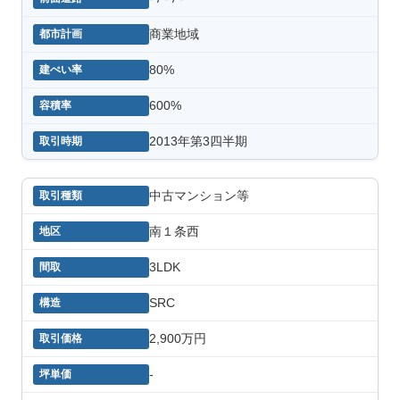
商業地域
80%
600%
2013年第3四半期
中古マンション等
南１条西
3LDK
SRC
2,900万円
-