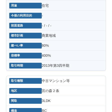
住宅
-
- / - / -
商業地域
80%
400%
2013年第3四半期
中古マンション等
宮の森２条
3LDK
RC