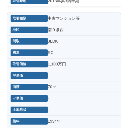
2013年第3四半期
中古マンション等
南９条西
3LDK
RC
1,100万円
-
70㎡
-
-
1994年