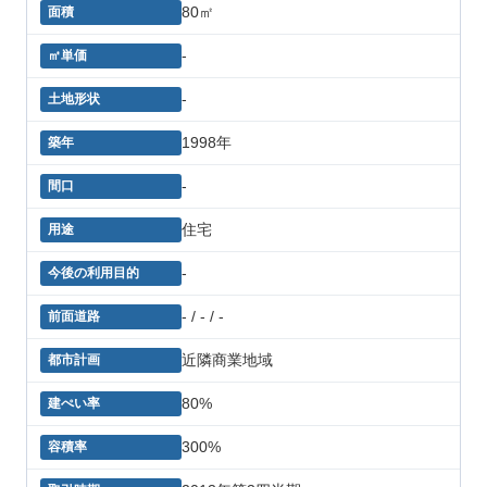
80㎡
-
-
1998年
-
住宅
-
- / - / -
近隣商業地域
80%
300%