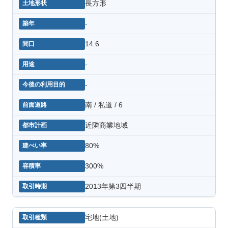
長方形
-
14.6
-
-
南 / 私道 / 6
近隣商業地域
80%
300%
2013年第3四半期
宅地(土地)