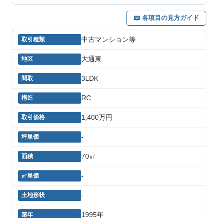
📖 各項目の見方ガイド
中古マンション等
大通東
3LDK
RC
1,400万円
-
70㎡
-
-
1995年