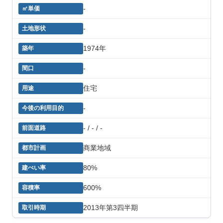
-
-
1974年
-
住宅
-
- / - / -
商業地域
80%
600%
2013年第3四半期