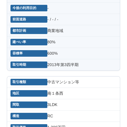
-
- / - / -
商業地域
80%
600%
2013年第3四半期
中古マンション等
南１条西
3LDK
RC