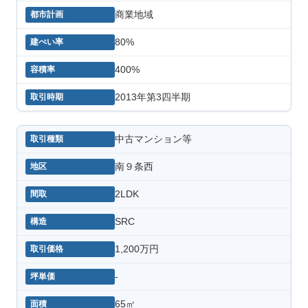
商業地域
80%
400%
2013年第3四半期
中古マンション等
南９条西
2LDK
SRC
1,200万円
-
65㎡