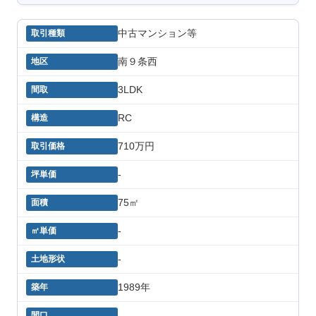
中古マンション等
南９条西
3LDK
RC
710万円
-
75㎡
-
-
1989年
-