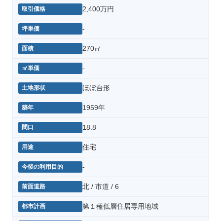
2,400万円
-
270㎡
-
ほぼ台形
1959年
18.8
住宅
-
北 / 市道 / 6
第１種低層住居専用地域