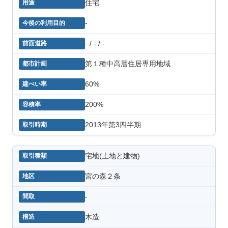
住宅
-
- / - / -
第１種中高層住居専用地域
60%
200%
2013年第3四半期
宅地(土地と建物)
宮の森２条
-
木造