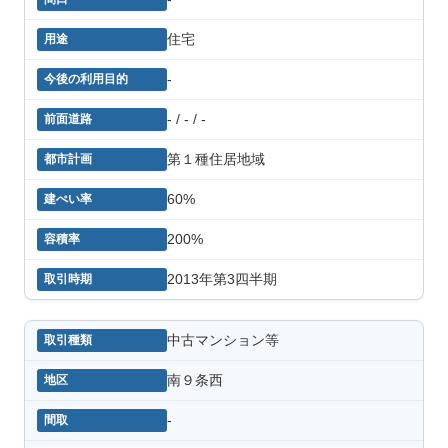
住宅
-
- / - / -
第１種住居地域
60%
200%
2013年第3四半期
中古マンション等
南９条西
-