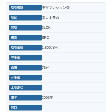
中古マンション等
南１１条西
3LDK
SRC
1,800万円
-
75㎡
-
-
2003年
-