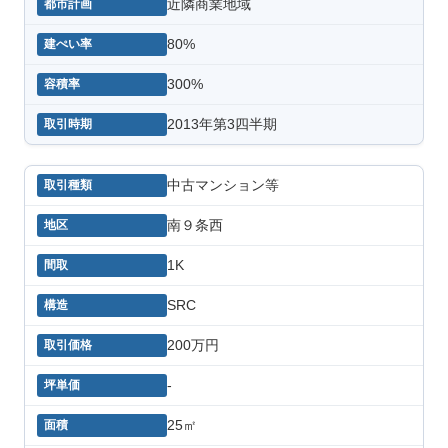
近隣商業地域
80%
300%
2013年第3四半期
中古マンション等
南９条西
1K
SRC
200万円
-
25㎡