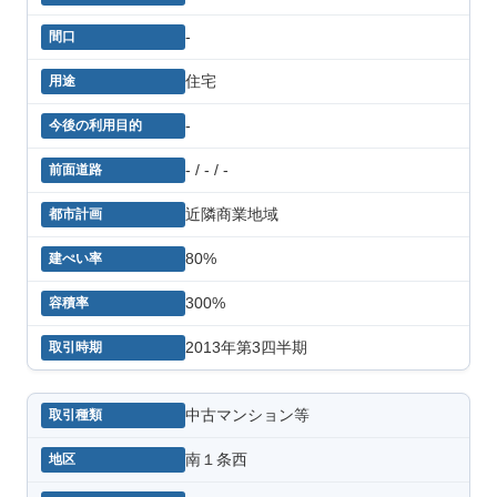
-
住宅
-
- / - / -
近隣商業地域
80%
300%
2013年第3四半期
中古マンション等
南１条西