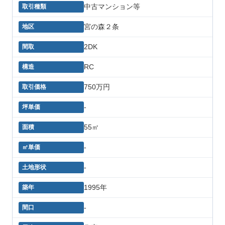
中古マンション等
宮の森２条
2DK
RC
750万円
-
55㎡
-
-
1995年
-