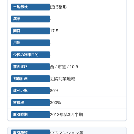
ほぼ整形
-
17.5
-
-
西 / 市道 / 10.9
近隣商業地域
80%
300%
2013年第3四半期
中古マンション等