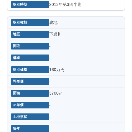
2013年第3四半期
農地
下岩川
-
-
160万円
-
3700㎡
-
-
-