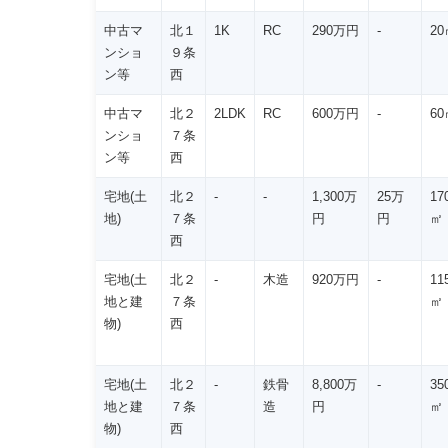
中古マ
北１
1K
RC
290万円
-
20
ンショ
９条
ン等
西
中古マ
北２
2LDK
RC
600万円
-
60
ンショ
７条
ン等
西
宅地(土
北２
-
-
1,300万
25万
17
地)
７条
円
円
㎡
西
宅地(土
北２
-
木造
920万円
-
11
地と建
７条
㎡
物)
西
宅地(土
北２
-
鉄骨
8,800万
-
35
地と建
７条
造
円
㎡
物)
西