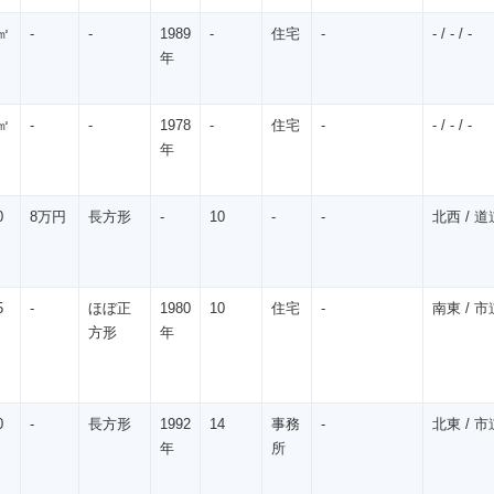
㎡
-
-
1989
-
住宅
-
- / - / -
年
㎡
-
-
1978
-
住宅
-
- / - / -
年
0
8万円
長方形
-
10
-
-
北西 / 道道
5
-
ほぼ正
1980
10
住宅
-
南東 / 市道
方形
年
0
-
長方形
1992
14
事務
-
北東 / 市道
年
所