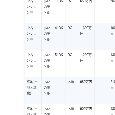
中古マ
あい
1LDK
RC
650万円
-
50
ンショ
の里
ン等
２条
中古マ
あい
4LDK
RC
1,300万
-
10
ンショ
の里
円
㎡
ン等
２条
中古マ
あい
5LDK
RC
1,200万
-
13
ンショ
の里
円
㎡
ン等
２条
宅地(土
あい
-
木造
980万円
-
21
地と建
の里
㎡
物)
２条
宅地(土
あい
-
木造
900万円
-
13
地と建
の里
㎡