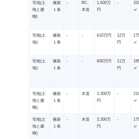
宅地(土
篠路
-
RC、
1,600万
-
32
地と建
１条
木造
円
㎡
物)
宅地(土
篠路
-
-
610万円
12万
17
地)
１条
円
㎡
宅地(土
篠路
-
-
600万円
11万
18
地)
１条
円
㎡
宅地(土
篠路
-
木造
3,300万
-
21
地と建
１条
円
㎡
物)
宅地(土
篠路
-
木造
3,300万
-
17
地と建
１条
円
㎡
物)