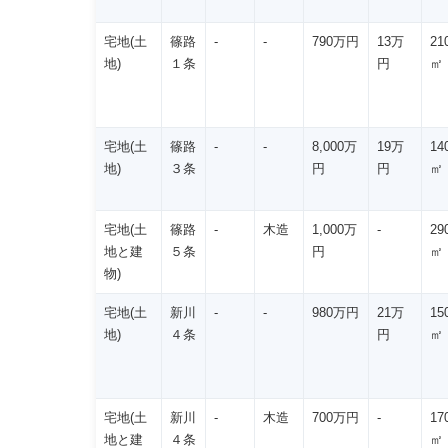
宅地(土
篠路
-
-
790万円
13万
21
地)
１条
円
㎡
宅地(土
篠路
-
-
8,000万
19万
14
地)
３条
円
円
㎡
宅地(土
篠路
-
木造
1,000万
-
29
地と建
５条
円
㎡
物)
宅地(土
新川
-
-
980万円
21万
15
地)
４条
円
㎡
宅地(土
新川
-
木造
700万円
-
17
地と建
４条
㎡