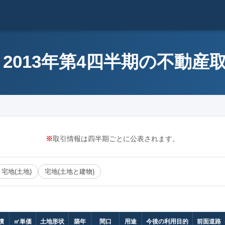
 2013年第4四半期の不動産
※
取引情報は四半期ごとに公表されます。
宅地(土地)
宅地(土地と建物)
積
㎡単価
土地形状
築年
間口
用途
今後の利用目的
前面道路（