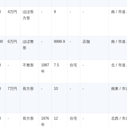
0
4万円
ほぼ長
-
9
-
-
南 / 市道 /
方形
00
6万円
ほぼ整
-
9999.9
-
店舗
南 / 市道 /
形
0
-
不整形
1987
7.5
住宅
-
北 / 市道 /
年
0
7万円
長方形
-
10
-
-
南東 / 市道
0
-
長方形
1976
12
住宅
-
北西 / 市道
年