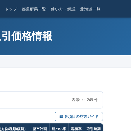
トップ
都道府県一覧
使い方・解説
北海道一覧
取引価格情報
表示中：
249
件
📖 各項目の見方ガイド
方位/種類/幅員）
都市計画
建ぺい率
容積率
取引時期