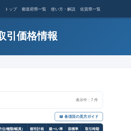
トップ
都道府県一覧
使い方・解説
佐賀県一覧
産取引価格情報
表示中：
7
件
📖 各項目の見方ガイド
位/種類/幅員）
都市計画
建ぺい率
容積率
取引時期