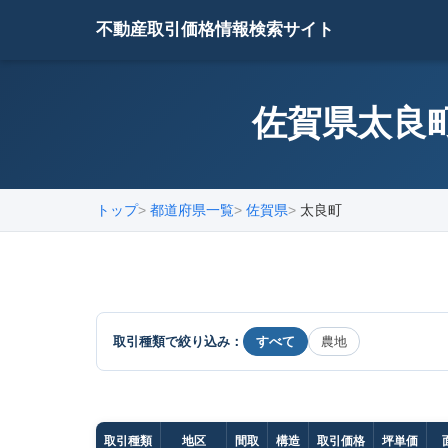
不動産取引価格情報検索サイト
佐賀県太良町
トップ
都道府県一覧
佐賀県
太良町
取引種類で絞り込み：
すべて
農地
取引種類
地区
間取
構造
取引価格
坪単価