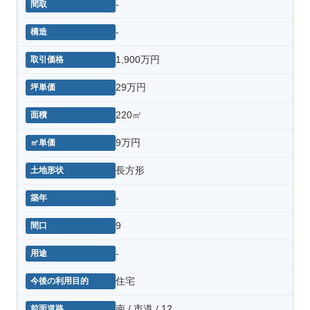
-
-
1,900万円
29万円
220㎡
9万円
長方形
-
9
-
住宅
南 / 市道 / 12