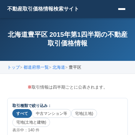
不動産取引価格情報検索サイト
北海道豊平区 2015年第1四半期の不動産
取引価格情報
トップ
都道府県一覧
北海道
豊平区
※
取引情報は四半期ごとに公表されます。
取引種類で絞り込み：
すべて
中古マンション等
宅地(土地)
宅地(土地と建物)
表示中：
140
件