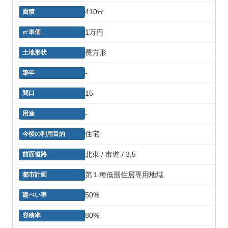
410㎡
1万円
長方形
-
15
-
住宅
北東 / 市道 / 3.5
第１種低層住居専用地域
50%
80%