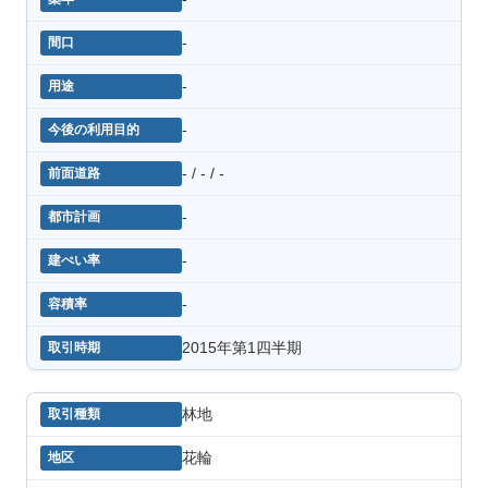
-
-
-
- / - / -
-
-
-
2015年第1四半期
林地
花輪