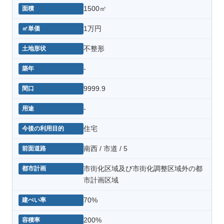
1500㎡
1万円
不整形
-
9999.9
-
住宅
南西 / 市道 / 5
市街化区域及び市街化調整区域外の都
市計画区域
70%
200%