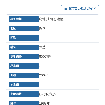
📖 各項目の見方ガイド
宅地(土地と建物)
院内
-
木造
530万円
-
290㎡
-
ほぼ長方形
1987年