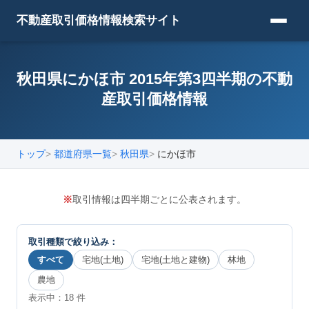
不動産取引価格情報検索サイト
秋田県にかほ市 2015年第3四半期の不動
産取引価格情報
トップ
都道府県一覧
秋田県
にかほ市
※
取引情報は四半期ごとに公表されます。
取引種類で絞り込み：
すべて
宅地(土地)
宅地(土地と建物)
林地
農地
表示中：
18
件