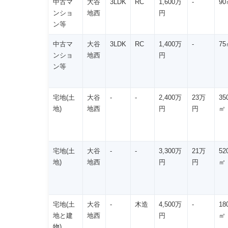
中古マ
大谷
3LDK
RC
1,600万
-
90
ンショ
地西
円
ン等
中古マ
大谷
3LDK
RC
1,400万
-
75
ンショ
地西
円
ン等
宅地(土
大谷
-
-
2,400万
23万
35
地)
地西
円
円
㎡
宅地(土
大谷
-
-
3,300万
21万
52
地)
地西
円
円
㎡
宅地(土
大谷
-
木造
4,500万
-
18
地と建
地西
円
㎡
物)