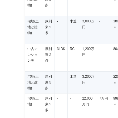
物)
条
宅地(土
厚別
-
木造
3,000万
-
18
地と建
東２
円
㎡
物)
条
中古マ
厚別
3LDK
RC
1,200万
-
80
ンショ
東２
円
ン等
条
宅地(土
厚別
-
木造
3,200万
-
22
地と建
東５
円
㎡
物)
条
宅地(土
厚別
-
-
22,000
7万円
99
地)
東５
万円
㎡
条