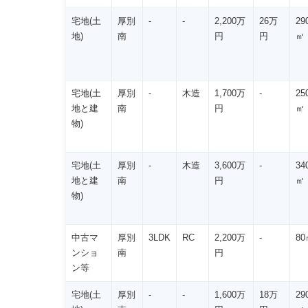
宅地(土
厚別
-
-
2,200万
26万
29
地)
南
円
円
㎡
宅地(土
厚別
-
木造
1,700万
-
25
地と建
南
円
㎡
物)
宅地(土
厚別
-
木造
3,600万
-
34
地と建
南
円
㎡
物)
中古マ
厚別
3LDK
RC
2,200万
-
80
ンショ
南
円
ン等
宅地(土
厚別
-
-
1,600万
18万
29