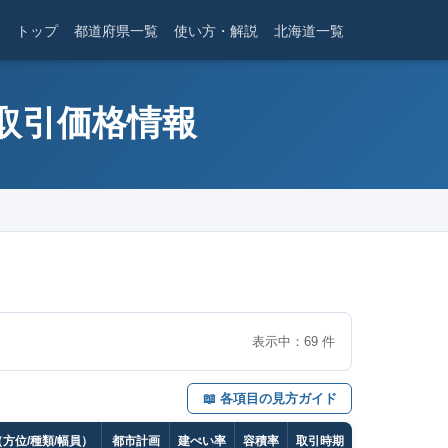
トップ
都道府県一覧
使い方・解説
北海道一覧
産取引価格情報
表示中：
69
件
📖 各項目の見方ガイド
方位/種類/幅員）
都市計画
建ぺい率
容積率
取引時期