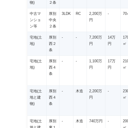
物)
２条
中古マ
厚別
3LDK
RC
2,200万
-
70
ンショ
中央
円
ン等
２条
宅地(土
厚別
-
-
7,200万
14万
17
地)
西２
円
円
㎡
条
宅地(土
厚別
-
-
1,100万
17万
21
地)
西４
円
円
㎡
条
宅地(土
厚別
-
木造
2,200万
-
23
地と建
西４
円
㎡
物)
条
宅地(土
厚別
-
木造
740万円
-
20
地と建
東１
㎡