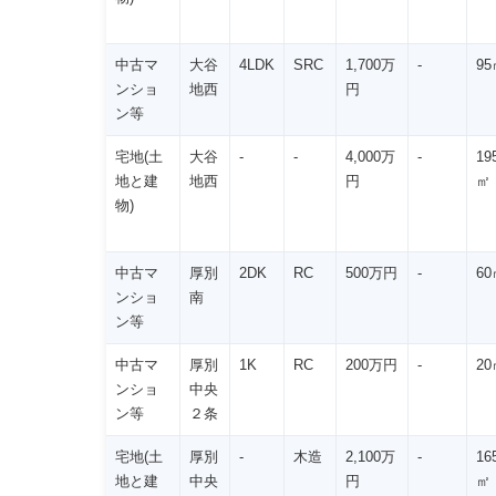
中古マ
大谷
4LDK
SRC
1,700万
-
95
ンショ
地西
円
ン等
宅地(土
大谷
-
-
4,000万
-
19
地と建
地西
円
㎡
物)
中古マ
厚別
2DK
RC
500万円
-
60
ンショ
南
ン等
中古マ
厚別
1K
RC
200万円
-
20
ンショ
中央
ン等
２条
宅地(土
厚別
-
木造
2,100万
-
16
地と建
中央
円
㎡