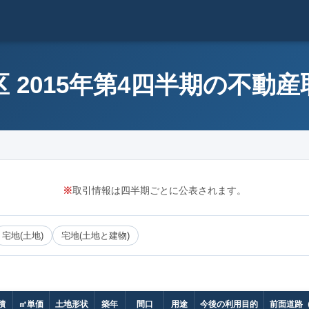
 2015年第4四半期の不動
※
取引情報は四半期ごとに公表されます。
宅地(土地)
宅地(土地と建物)
積
㎡単価
土地形状
築年
間口
用途
今後の利用目的
前面道路（