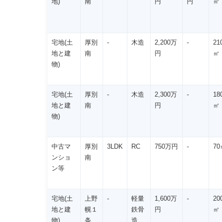
地)
南
円
円
㎡
宅地(土
厚別
-
木造
2,200万
-
21
地と建
南
円
㎡
物)
宅地(土
厚別
-
木造
2,300万
-
18
地と建
南
円
㎡
物)
中古マ
厚別
3LDK
RC
750万円
-
70
ンショ
南
ン等
宅地(土
上野
-
軽量
1,600万
-
20
地と建
幌１
鉄骨
円
㎡
物)
条
造