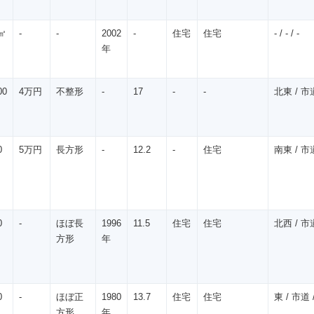
㎡
-
-
2002
-
住宅
住宅
- / - / -
年
00
4万円
不整形
-
17
-
-
北東 / 市道
0
5万円
長方形
-
12.2
-
住宅
南東 / 市道
0
-
ほぼ長
1996
11.5
住宅
住宅
北西 / 市道
方形
年
0
-
ほぼ正
1980
13.7
住宅
住宅
東 / 市道 /
方形
年