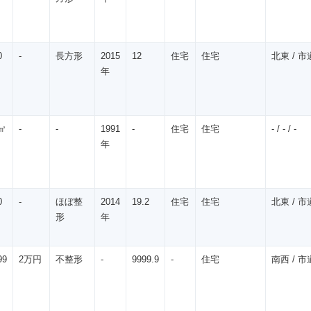
0
-
長方形
2015
12
住宅
住宅
北東 / 市道
年
㎡
-
-
1991
-
住宅
住宅
- / - / -
年
0
-
ほぼ整
2014
19.2
住宅
住宅
北東 / 市道
形
年
99
2万円
不整形
-
9999.9
-
住宅
南西 / 市道