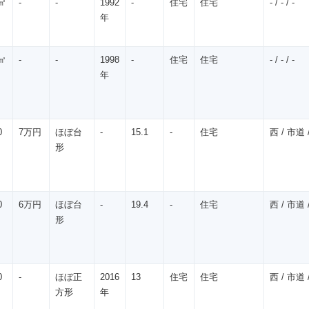
㎡
-
-
1992
-
住宅
住宅
- / - / -
年
㎡
-
-
1998
-
住宅
住宅
- / - / -
年
0
7万円
ほぼ台
-
15.1
-
住宅
西 / 市道 /
形
0
6万円
ほぼ台
-
19.4
-
住宅
西 / 市道 /
形
0
-
ほぼ正
2016
13
住宅
住宅
西 / 市道 /
方形
年