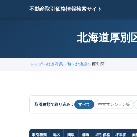
不動産取引価格情報検索サイト
北海道厚別区
トップ
都道府県一覧
北海道
厚別区
取引種類で絞り込み：
すべて
中古マンション等
取引種類
地区
間取
構造
取引価格
坪単価
面