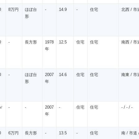
0
8万円
ほぼ台
-
14.9
-
住宅
北西 / 市道
形
0
-
長方形
1978
12.5
住宅
住宅
南西 / 市道
年
0
-
ほぼ台
2007
14.6
住宅
住宅
南東 / 市道
形
年
㎡
-
-
2007
-
住宅
住宅
- / - / -
年
0
6万円
長方形
-
13.5
-
住宅
南 / 市道 /