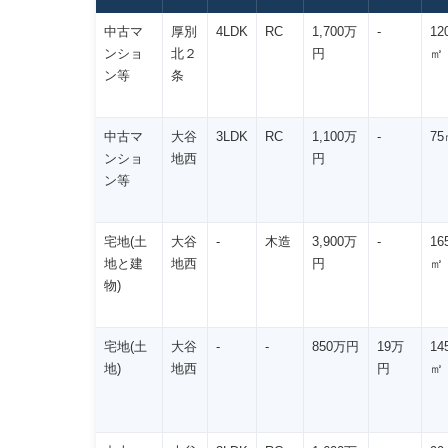
中古マ
厚別
4LDK
RC
1,700万
-
12
ンショ
北２
円
㎡
ン等
条
中古マ
大谷
3LDK
RC
1,100万
-
75
ンショ
地西
円
ン等
宅地(土
大谷
-
木造
3,900万
-
16
地と建
地西
円
㎡
物)
宅地(土
大谷
-
-
850万円
19万
14
地)
地西
円
㎡