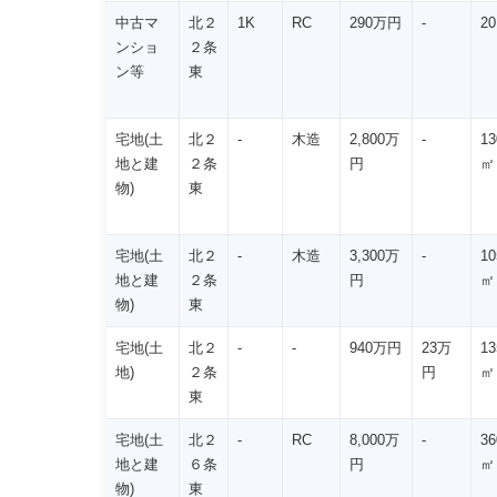
中古マ
北２
1K
RC
290万円
-
2
ンショ
２条
ン等
東
宅地(土
北２
-
木造
2,800万
-
13
地と建
２条
円
㎡
物)
東
宅地(土
北２
-
木造
3,300万
-
10
地と建
２条
円
㎡
物)
東
宅地(土
北２
-
-
940万円
23万
13
地)
２条
円
㎡
東
宅地(土
北２
-
RC
8,000万
-
36
地と建
６条
円
㎡
物)
東