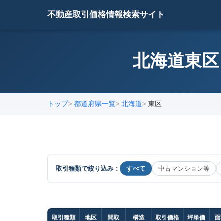
不動産取引価格情報検索サイト
北海道東区
トップ
都道府県一覧
北海道
東区
取引種類で絞り込み：
すべて
中古マンション等
取引種類
地区
間取
構造
取引価格
坪単価
面