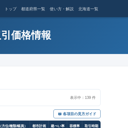
トップ
都道府県一覧
使い方・解説
北海道一覧
取引価格情報
表示中：
139
件
📖 各項目の見方ガイド
方位/種類/幅員）
都市計画
建ぺい率
容積率
取引時期