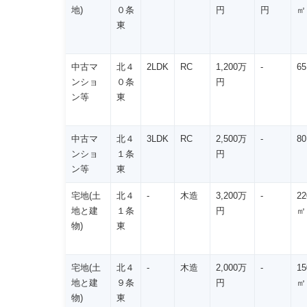
地)
０条
円
円
㎡
東
中古マ
北４
2LDK
RC
1,200万
-
6
ンショ
０条
円
ン等
東
中古マ
北４
3LDK
RC
2,500万
-
8
ンショ
１条
円
ン等
東
宅地(土
北４
-
木造
3,200万
-
22
地と建
１条
円
㎡
物)
東
宅地(土
北４
-
木造
2,000万
-
15
地と建
９条
円
㎡
物)
東