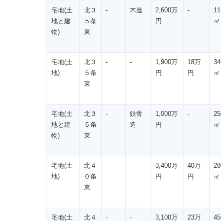
宅地(土
北３
-
木造
2,600万
-
11
地と建
５条
円
㎡
物)
東
宅地(土
北３
-
-
1,900万
18万
34
地)
５条
円
円
㎡
東
宅地(土
北３
-
鉄骨
1,000万
-
25
地と建
５条
造
円
㎡
物)
東
宅地(土
北４
-
-
3,400万
40万
28
地)
０条
円
円
㎡
東
宅地(土
北４
-
-
3,100万
23万
45