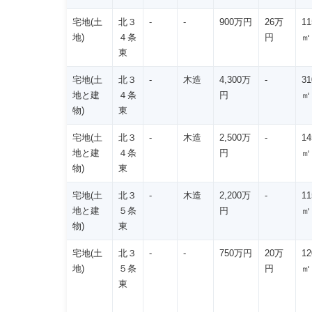
宅地(土
北３
-
-
900万円
26万
11
地)
４条
円
㎡
東
宅地(土
北３
-
木造
4,300万
-
31
地と建
４条
円
㎡
物)
東
宅地(土
北３
-
木造
2,500万
-
14
地と建
４条
円
㎡
物)
東
宅地(土
北３
-
木造
2,200万
-
11
地と建
５条
円
㎡
物)
東
宅地(土
北３
-
-
750万円
20万
12
地)
５条
円
㎡
東