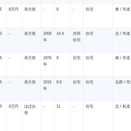
5
8万円
長方形
-
9
-
住宅
東 / 市道 
0
-
長方形
2008
14.4
共同
住宅
北 / 市道 
年
住宅
5
-
長方形
1976
9
住宅
住宅
南 / 市道 /
年
5
-
長方形
2015
9.6
住宅
住宅
北西 / 市道
年
0
6万円
ほぼ台
-
11
-
住宅
北 / 私道 
形