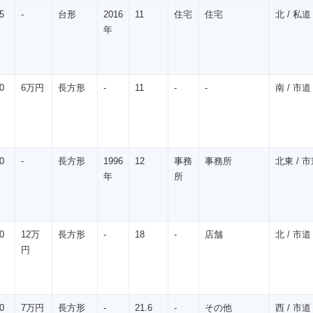
5
-
台形
2016
11
住宅
住宅
北 / 私道 
年
0
6万円
長方形
-
11
-
-
南 / 市道 
0
-
長方形
1996
12
事務
事務所
北東 / 市道
年
所
0
12万
長方形
-
18
-
店舗
北 / 市道 
円
0
7万円
長方形
-
21.6
-
その他
西 / 市道 