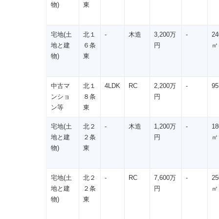
物)
東
宅地(土
北１
-
木造
3,200万
-
24
地と建
６条
円
㎡
物)
東
中古マ
北１
4LDK
RC
2,200万
-
9
ンショ
８条
円
ン等
東
宅地(土
北２
-
木造
1,200万
-
18
地と建
２条
円
㎡
物)
東
宅地(土
北２
-
RC
7,600万
-
25
地と建
２条
円
㎡
物)
東