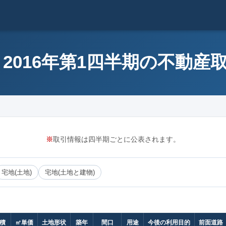
 2016年第1四半期の不動産
※
取引情報は四半期ごとに公表されます。
宅地(土地)
宅地(土地と建物)
積
㎡単価
土地形状
築年
間口
用途
今後の利用目的
前面道路（