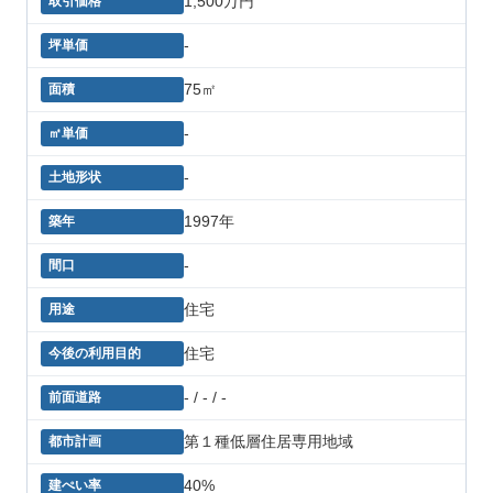
1,500万円
-
75㎡
-
-
1997年
-
住宅
住宅
- / - / -
第１種低層住居専用地域
40%