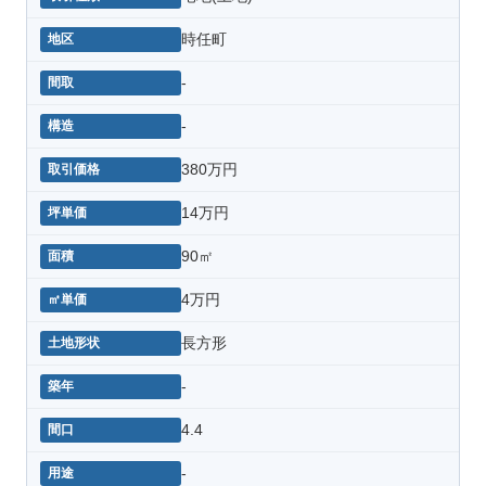
時任町
-
-
380万円
14万円
90㎡
4万円
長方形
-
4.4
-