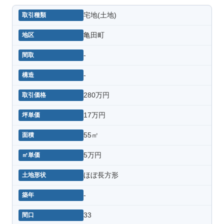
宅地(土地)
亀田町
-
-
280万円
17万円
55㎡
5万円
ほぼ長方形
-
33