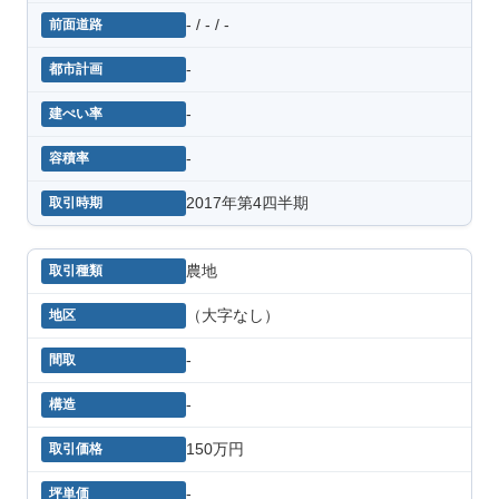
- / - / -
-
-
-
2017年第4四半期
農地
（大字なし）
-
-
150万円
-